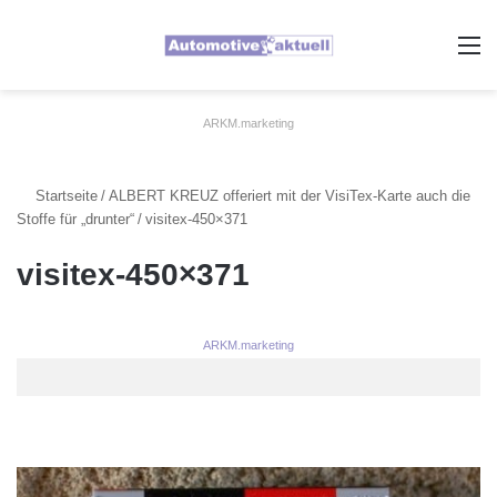
A
ARKM.marketing
Startseite
/
ALBERT KREUZ offeriert mit der VisiTex-Karte auch die
Stoffe für „drunter“
/
visitex-450×371
visitex-450×371
ARKM.marketing