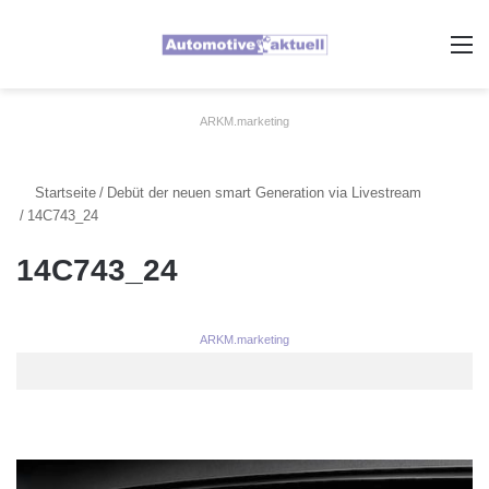
A
ARKM.marketing
Startseite
/
Debüt der neuen smart Generation via Livestream
/
14C743_24
14C743_24
ARKM.marketing