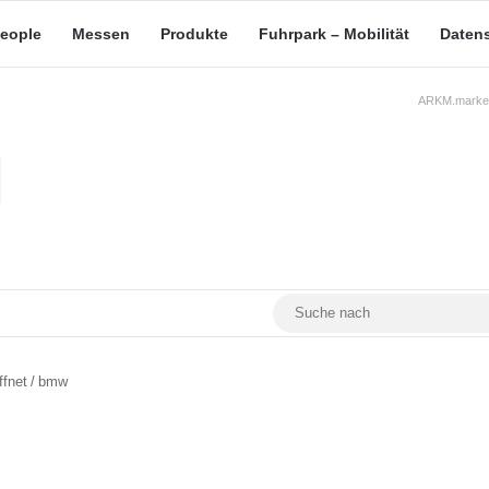
eople
Messen
Produkte
Fuhrpark – Mobilität
Daten
ARKM.market
RSS
Facebook
YouTube
Mastodon
ffnet
/
bmw