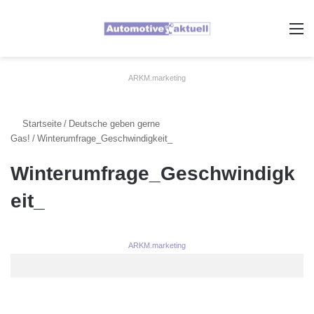
A
ARKM.marketing
Startseite
/
Deutsche geben gerne
Gas!
/
Winterumfrage_Geschwindigkeit_
Winterumfrage_Geschwindigk
eit_
ARKM.marketing