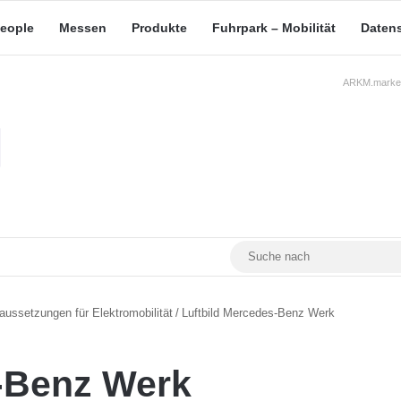
eople
Messen
Produkte
Fuhrpark – Mobilität
Daten
ARKM.market
RSS
Facebook
YouTube
Mastodon
ussetzungen für Elektromobilität
/
Luftbild Mercedes-Benz Werk
s-Benz Werk