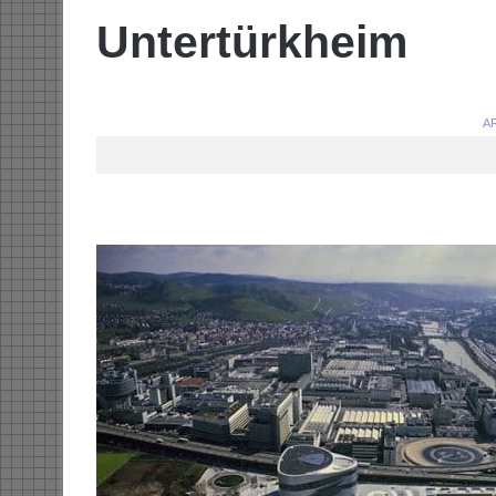
Untertürkheim
AR