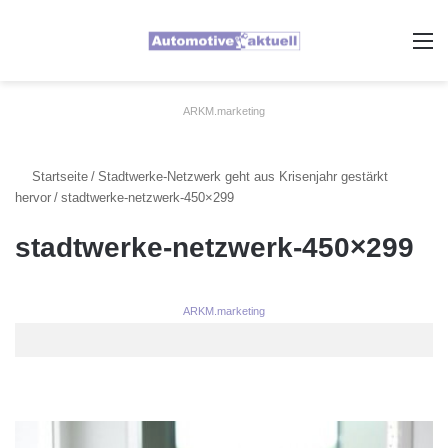
A
ARKM.marketing
Startseite
/
Stadtwerke-Netzwerk geht aus Krisenjahr gestärkt
hervor
/
stadtwerke-netzwerk-450×299
stadtwerke-netzwerk-450×299
ARKM.marketing