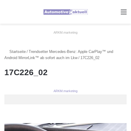
A
ARKM.marketing
Startseite
/
Trendsetter Mercedes-Benz: Apple CarPlay™ und
Android MirrorLink™ ab sofort auch im Lkw
/
17C226_02
17C226_02
ARKM.marketing