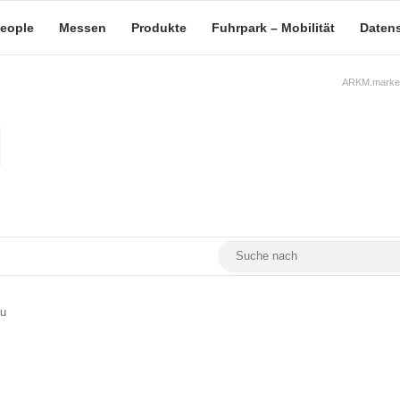
eople
Messen
Produkte
Fuhrpark – Mobilität
Daten
ARKM.market
RSS
Facebook
YouTube
Mastodon
au