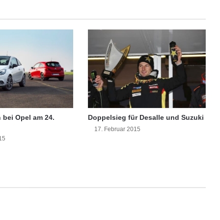
l
e
r
K
a
m
i
n
o
f
e
 bei Opel am 24.
Doppelsieg für Desalle und Suzuki
n
17. Februar 2015
b
15
r
i
n
g
t
s
ü
d