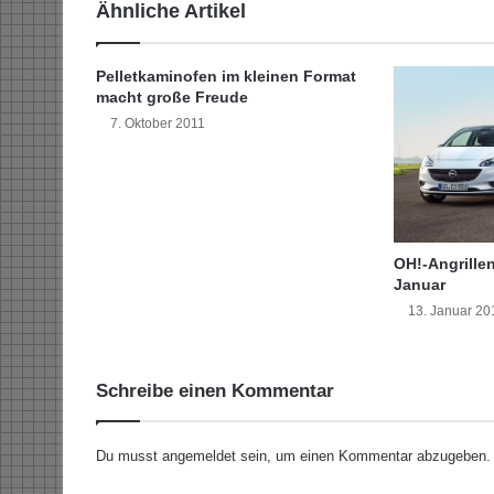
Ähnliche Artikel
f
ü
r
Pelletkaminofen im kleinen Format
d
macht große Freude
i
7. Oktober 2011
e
U
m
w
e
l
OH!-Angrillen
t
Januar
13. Januar 20
Schreibe einen Kommentar
Du musst
angemeldet
sein, um einen Kommentar abzugeben.