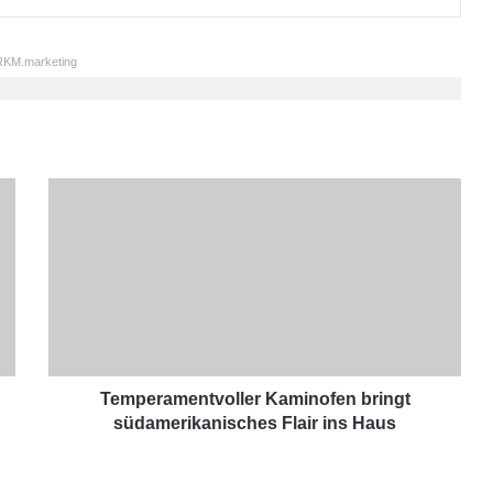
KM.marketing
T
e
m
p
e
r
a
m
e
n
Temperamentvoller Kaminofen bringt
t
südamerikanisches Flair ins Haus
v
o
l