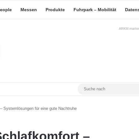
eople
Messen
Produkte
Fuhrpark – Mobilität
Daten
ARKM.market
RSS
Facebook
YouTube
Mastodon
– Systemlösungen für eine gute Nachtruhe
chlafkomfort –