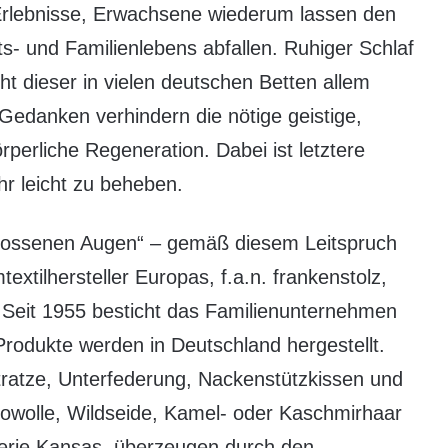
 Erlebnisse, Erwachsene wiederum lassen den
s- und Familienlebens abfallen. Ruhiger Schlaf
t dieser in vielen deutschen Betten allem
 Gedanken verhindern die nötige geistige,
erliche Regeneration. Dabei ist letztere
hr leicht zu beheben.
lossenen Augen“ – gemäß diesem Leitspruch
xtilhersteller Europas, f.a.n. frankenstolz,
Seit 1955 besticht das Familienunternehmen
 Produkte werden in Deutschland hergestellt.
ratze, Unterfederung, Nackenstützkissen und
owolle, Wildseide, Kamel- oder Kaschmirhaar
 Serie Kansas, überzeugen durch den