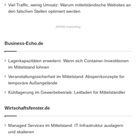
Lösung darstellen, ohne Kompromisse bei der
Viel Traffic, wenig Umsatz: Warum mittelständische Websites an
Sicherheit einzugehen.
den falschen Stellen optimiert werden
Fahrverhalten beeinflusst
ARKM.marketing
Verschleiß stärker als gedacht
Business-Echo.de
Nicht nur Technik entscheidet über die
Lagerkapazitäten erweitern: Wann sich Container-Investitionen
Lebensdauer eines Fahrzeugs. Das
im Mittelstand lohnen
Fahrverhalten spielt eine große Rolle. Sanftes
Veranstaltungssicherheit im Mittelstand: Absperrkonzepte für
temporäre Außengelände
Beschleunigen reduziert die Belastung des
Kühllagerung im Gewerbebetrieb: Leitfaden für Mittelständler
Motors. Gleichmäßiges Fahren schont
Getriebe und Antrieb.
Wirtschaftsfenster.de
Häufiges starkes Bremsen führt zu
Managed Services im Mittelstand: IT-Infrastruktur auslagern
und skalieren
schnellerem Verschleiß der Bremsanlage.