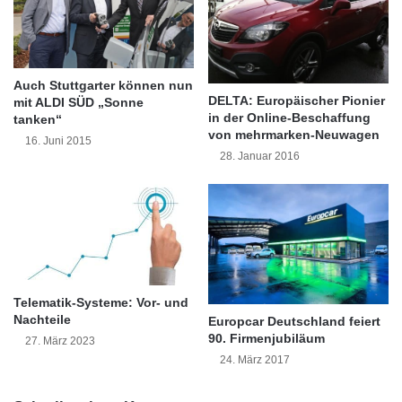
n
g
Werkstätten erkennen frühzeitig kleine
?
F
Defekte. Diese lassen sich meist kostengünstig
i
Auch Stuttgarter können nun
n
DELTA: Europäischer Pionier
mit ALDI SÜD „Sonne
beheben. Ohne Kontrolle entstehen oft
in der Online-Beschaffung
a
tanken“
Folgeschäden, die deutlich teurer sind.
von mehrmarken-Neuwagen
n
16. Juni 2015
z
28. Januar 2016
Regelmäßige Wartung schützt daher nicht nur
i
e
die Technik, sondern auch das Budget.
r
u
Ölwechsel und Flüssigkeiten
n
g
richtig im Blick behalten
s
Telematik-Systeme: Vor- und
l
Nachteile
Europcar Deutschland feiert
ö
Motoröl übernimmt mehrere Aufgaben. Es
90. Firmenjubiläum
27. März 2023
s
schmiert Bauteile, reduziert Reibung und kühlt
24. März 2017
u
n
den Motor. Altes oder verschmutztes Öl
g