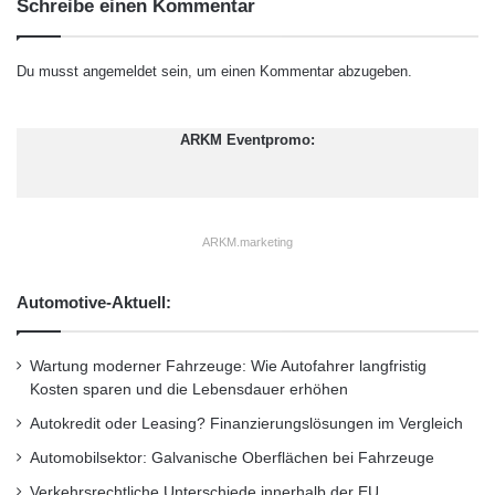
Schreibe einen Kommentar
verliert diese Eigenschaften. Ein rechtzeitiger
e
n
Wechsel verlängert die Lebensdauer des
i
Du musst
angemeldet
sein, um einen Kommentar abzugeben.
m
Motors deutlich.
V
e
ARKM Eventpromo:
Auch andere Flüssigkeiten verdienen
r
g
Aufmerksamkeit. Kühlmittel, Bremsflüssigkeit
l
e
und Getriebeöl beeinflussen die Funktion
ARKM.marketing
i
wichtiger Systeme. Wer hier spart oder
c
h
Automotive-Aktuell:
Intervalle ignoriert, riskiert Schäden, die sich
leicht vermeiden lassen.
Wartung moderner Fahrzeuge: Wie Autofahrer langfristig
Kosten sparen und die Lebensdauer erhöhen
Hochwertige Ersatzteile zahlen
Autokredit oder Leasing? Finanzierungslösungen im Vergleich
sich langfristig aus
Automobilsektor: Galvanische Oberflächen bei Fahrzeuge
Verkehrsrechtliche Unterschiede innerhalb der EU