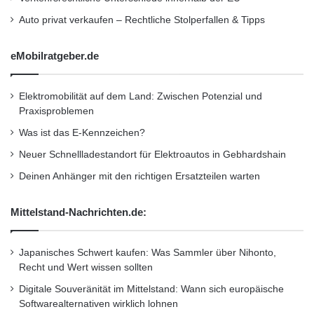
Viele Fahrzeughalter greifen aus
Auto privat verkaufen – Rechtliche Stolperfallen & Tipps
Kostengründen zu günstigen Ersatzteilen.
eMobilratgeber.de
Kurzfristig scheint das sinnvoll, langfristig
entstehen jedoch oft höhere Ausgaben.
Elektromobilität auf dem Land: Zwischen Potenzial und
Minderwertige Teile verschleißen schneller und
Praxisproblemen
belasten andere Komponenten.
Was ist das E-Kennzeichen?
Neuer Schnellladestandort für Elektroautos in Gebhardshain
Eine gute Orientierung bietet der
Deinen Anhänger mit den richtigen Ersatzteilen warten
Gebrauchtteilemarkt. Plattformen wie
Ovoko
Mittelstand-Nachrichten.de:
ermöglichen den Zugang zu geprüften
Ersatzteilen, die eine sinnvolle Balance aus
Japanisches Schwert kaufen: Was Sammler über Nihonto,
Preis und Qualität bieten. Gerade bei älteren
Recht und Wert wissen sollten
Fahrzeugen kann dies eine wirtschaftliche
Digitale Souveränität im Mittelstand: Wann sich europäische
Softwarealternativen wirklich lohnen