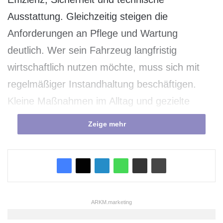
Ausstattung. Gleichzeitig steigen die
Anforderungen an Pflege und Wartung
deutlich. Wer sein Fahrzeug langfristig
wirtschaftlich nutzen möchte, muss sich mit
regelmäßiger Instandhaltung beschäftigen.
Kleine Maßnahmen im Alltag und gezielte
Kontrollen verhindern teure Reparaturen und
Zeige mehr
sichern den Werterhalt.
Viele Fahrzeughalter unterschätzen den
Einfluss konsequenter Wartung. Ein gut
gepflegtes Auto verursacht weniger ungeplante
ARKM.marketing
Kosten, bleibt länger zuverlässig und erzielt