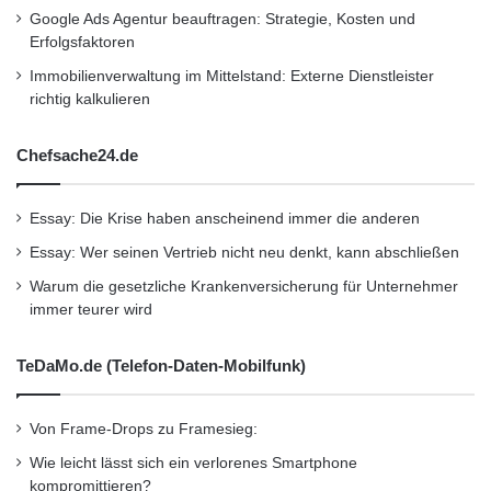
Google Ads Agentur beauftragen: Strategie, Kosten und
Auch kurze Strecken wirken sich negativ aus,
Erfolgsfaktoren
da der Motor nicht seine optimale
Immobilienverwaltung im Mittelstand: Externe Dienstleister
richtig kalkulieren
Betriebstemperatur erreicht. Wer
vorausschauend fährt, reduziert
Chefsache24.de
Wartungskosten deutlich.
Essay: Die Krise haben anscheinend immer die anderen
Digitale Systeme frühzeitig
Essay: Wer seinen Vertrieb nicht neu denkt, kann abschließen
nutzen
Warum die gesetzliche Krankenversicherung für Unternehmer
immer teurer wird
Moderne Fahrzeuge verfügen über zahlreiche
TeDaMo.de (Telefon-Daten-Mobilfunk)
Sensoren. Diese erkennen Abweichungen und
melden Probleme frühzeitig. Warnanzeigen
Von Frame-Drops zu Framesieg:
sollten ernst genommen werden. Ein
Wie leicht lässt sich ein verlorenes Smartphone
kompromittieren?