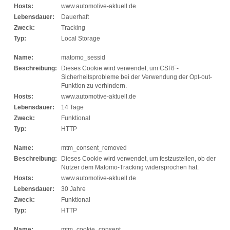
Hosts:
www.automotive-aktuell.de
Lebensdauer:
Dauerhaft
Zweck:
Tracking
Typ:
Local Storage
Name:
matomo_sessid
Beschreibung:
Dieses Cookie wird verwendet, um CSRF-
Sicherheitsprobleme bei der Verwendung der Opt-out-
Funktion zu verhindern.
Hosts:
www.automotive-aktuell.de
Lebensdauer:
14 Tage
Zweck:
Funktional
Typ:
HTTP
Name:
mtm_consent_removed
Beschreibung:
Dieses Cookie wird verwendet, um festzustellen, ob der
Nutzer dem Matomo-Tracking widersprochen hat.
Hosts:
www.automotive-aktuell.de
Lebensdauer:
30 Jahre
Zweck:
Funktional
Typ:
HTTP
Name:
mtm_cookie_consent