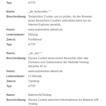
Typ:
HTTP
Name:
_pk_testcookie.*.*
Beschreibung:
Temporärer Cookie, um zu prüfen, ob der Browser
eines Besuchers Cookies unterstützt (wird nur im
Internet Explorer gesetzt).
Hosts:
www.automotive-aktuell.de
Lebensdauer:
Sitzung
Zweck:
Funktional
Typ:
HTTP
Name:
_pk_uid.*.*
Beschreibung:
Dieses Cookie weist einem Besucher über alle
Domains und Subdomains der Website hinweg
dieselbe ID zu.
Hosts:
www.automotive-aktuell.de
Lebensdauer:
13 Monate
Zweck:
Tracking
Typ:
HTTP
Name:
MatomoAbTesting
Beschreibung:
Dieses Cookie speichert Informationen für Matomo A/B
Testing.