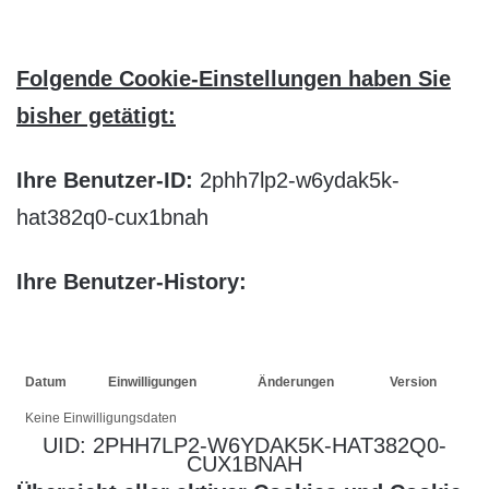
Folgende Cookie-Einstellungen haben Sie
bisher getätigt:
Ihre Benutzer-ID:
2phh7lp2-w6ydak5k-
hat382q0-cux1bnah
Ihre Benutzer-History:
Datum
Einwilligungen
Änderungen
Version
Keine Einwilligungsdaten
UID: 2PHH7LP2-W6YDAK5K-HAT382Q0-
CUX1BNAH