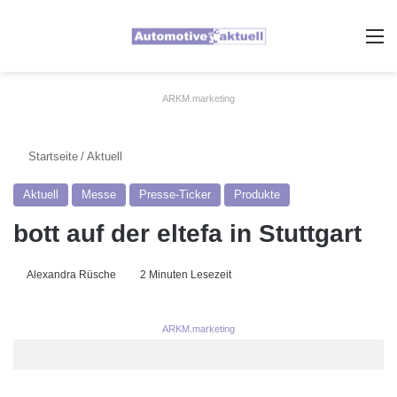
A
ARKM.marketing
Startseite
/
Aktuell
Aktuell
Messe
Presse-Ticker
Produkte
bott auf der eltefa in Stuttgart
Alexandra Rüsche
2 Minuten Lesezeit
ARKM.marketing