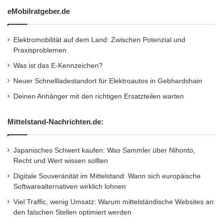
Deckel bieten vielfältige Möglichkeiten, das
eMobilratgeber.de
Verbrauchsmaterial zu verstauen.
Elektromobilität auf dem Land: Zwischen Potenzial und
Verschiedene Clips zur Beschriftung mit
Praxisproblemen
unterschiedlicher Farbkennzeichnung
Was ist das E-Kennzeichen?
erleichtern das systematische Anordnen im
Neuer Schnellladestandort für Elektroautos in Gebhardshain
Regal. Zwei verschiedene Breiten und fünf
Deinen Anhänger mit den richtigen Ersatzteilen warten
verschiedene Tiefen schaffen Platz für
Mittelstand-Nachrichten.de:
unterschiedlichstes Material. Zwei schmale
Boxen nebeneinander haben das Maß einer
Japanisches Schwert kaufen: Was Sammler über Nihonto,
breiten und sind somit entsprechend
Recht und Wert wissen sollten
Digitale Souveränität im Mittelstand: Wann sich europäische
austauschbar.
Softwarealternativen wirklich lohnen
Viel Traffic, wenig Umsatz: Warum mittelständische Websites an
Kleinteile lassen sich auch gut in der varioSafe
den falschen Stellen optimiert werden