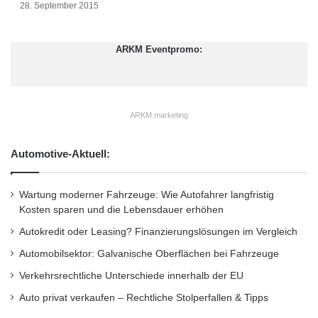
Design und ihre vielseitigen Eigenschaften.
28. September 2015
Diese standardisierten Materialboxen
entwickelte bott speziell für den Einsatz sowohl
ARKM Eventpromo:
in der Industrie als auch im Montagefahrzeug.
Sie lassen sich je nach Bedarf als Greifschale,
ARKM.marketing
Sichtlagerkasten oder Regalbox einsetzen.
Durch das spezielle Profil an der Bodenplatte
Automotive-Aktuell:
funktionieren sie wie Schubladen im Regal. Sie
können auch leicht entnommen und zum
Wartung moderner Fahrzeuge: Wie Autofahrer langfristig
Kosten sparen und die Lebensdauer erhöhen
Einsatzort mitgenommen werden. Trotzdem
Autokredit oder Leasing? Finanzierungslösungen im Vergleich
sind sie im Regal fest fixiert, so dass im
Automobilsektor: Galvanische Oberflächen bei Fahrzeuge
Fahrzeug keine Kleinteile umherfliegen.
Verkehrsrechtliche Unterschiede innerhalb der EU
Auto privat verkaufen – Rechtliche Stolperfallen & Tipps
Transparente Trennwände, Frontscheiben und