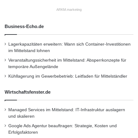
Tragebox unterbringen. Ein praktisches Detail
ARKM.marketing
der varioSafe Tragebox ist der Tragegriff am
Deckel. Er betätigt den
Business-Echo.de
Verschlussmechanismus. Der Koffer verriegelt
sich automatisch, sobald man den Griff zum
Lagerkapazitäten erweitern: Wann sich Container-Investitionen
im Mittelstand lohnen
Tragen in die Hand nimmt. Auf diese Weise ist
Veranstaltungssicherheit im Mittelstand: Absperrkonzepte für
der Inhalt sicher vor versehentlichem
temporäre Außengelände
Verschütten geschützt. Der Innenraum der
Kühllagerung im Gewerbebetrieb: Leitfaden für Mittelständler
varioSafe Tragebox lässt sich variabel
Wirtschaftsfenster.de
einteilen. Sei es mit Kleinteilekästen,
Trennwänden oder Schaumstoff-
Managed Services im Mittelstand: IT-Infrastruktur auslagern
Rastereinlagen. Das schafft eine übersichtliche
und skalieren
Google Ads Agentur beauftragen: Strategie, Kosten und
Ordnung und fixiert den Inhalt. varioSafe kann
Erfolgsfaktoren
an Führungsschienen zwischen den