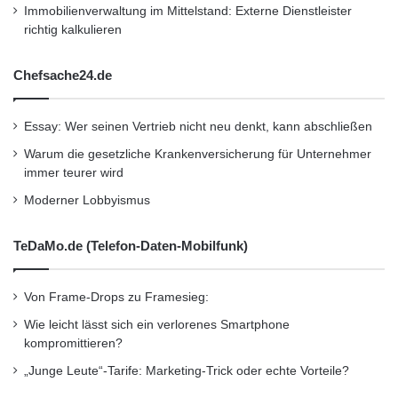
Immobilienverwaltung im Mittelstand: Externe Dienstleister
Regalwänden fest eingehängt und einfach
richtig kalkulieren
herausgezogen werden. Sie ist aus robustem
Chefsache24.de
Kunststoff gefertigt, daher leicht und stabil.
Mehrere Boxen lassen sich übereinander
Essay: Wer seinen Vertrieb nicht neu denkt, kann abschließen
stapeln und fest miteinander verknüpfen. Das
Warum die gesetzliche Krankenversicherung für Unternehmer
immer teurer wird
erleichtert den Transport mehrerer Boxen
Moderner Lobbyismus
gleichzeitig aus dem Fahrzeug zum Einsatzort.
TeDaMo.de (Telefon-Daten-Mobilfunk)
Mit den gestapelten varioSafe Boxen lässt sich
auch der varioSort Servicekoffer verbinden.
Von Frame-Drops zu Framesieg:
Seine Profilierung in Boden und Deckel
Wie leicht lässt sich ein verlorenes Smartphone
kompromittieren?
verhindern ein Verrutschen des Stapels. Der
„Junge Leute“-Tarife: Marketing-Trick oder echte Vorteile?
Deckel lässt sich mit einer Hand öffnen, da der