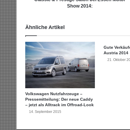
e
Show 2014:
s
t
i
Ähnliche Artikel
g
e
S
Gute Verkäuf
a
Austria 2014
l
21. Oktober 2
o
n
b
e
i
E
Volkswagen Nutzfahrzeuge –
s
Pressemitteilung: Der neue Caddy
s
– jetzt als Alltrack im Offroad-Look
e
14. September 2015
n
M
o