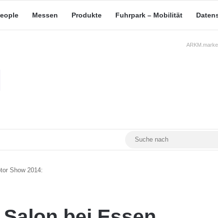
eople
Messen
Produkte
Fuhrpark – Mobilität
Daten
ARKM.market
RSS
Facebook
YouTube
Mastodon
otor Show 2014:
e Salon bei Essen