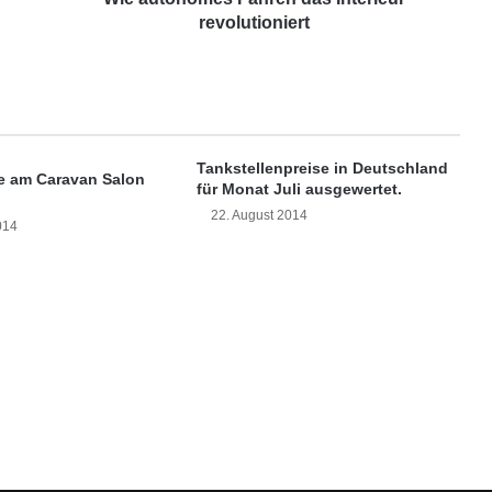
e
revolutioniert
s
F
a
h
r
e
Tankstellenpreise in Deutschland
e am Caravan Salon
n
für Monat Juli ausgewertet.
d
22. August 2014
014
a
s
I
n
t
e
r
i
e
u
r
r