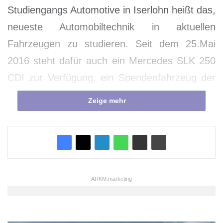
Studiengangs Automotive in Iserlohn heißt das,
neueste Automobiltechnik in aktuellen
Fahrzeugen zu studieren. Seit dem 25.Mai
2016 steht dafür auch ein Mercedes SLK 250
CDI zur Verfügung, ein Spendenfahrzeug der
Daimler AG in Stuttgart, das die Hochschule
Zeige mehr
sieben Jahre lang in der Lehre einsetzen kann.
Bei dem Spendenfahrzeug handelt es sich um
ein Erprobungsfahrzeug. Diese werden nach
dem Einsatz in der Fahrzeugentwicklung der
ARKM.marketing
jeweiligen Hersteller gerne von Schulen und
Hochschulen übernommen und in der Lehr-