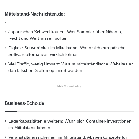
entgangenen Fahrspaß einmal ab, aber kein
Mittelstand-Nachrichten.de:
Nachteil. Die neue Automotive Halle am
Frauenstuhlweg verfügt über eine Reihe von
Japanisches Schwert kaufen: Was Sammler über Nihonto,
Recht und Wert wissen sollten
Gesamtfahrzeug-Prüfständen, auf denen der
Digitale Souveränität im Mittelstand: Wann sich europäische
neue Mercedes SLK von den Studierenden im
Softwarealternativen wirklich lohnen
Rahmen ihrer Praktika gefahren und erprobt
Viel Traffic, wenig Umsatz: Warum mittelständische Websites an
werden kann.
den falschen Stellen optimiert werden
ARKM.marketing
Automotive
Daimler AG
Business-Echo.de
Erprobungsfahrzeug
Fachhochschule Südwestfalen
Lagerkapazitäten erweitern: Wann sich Container-Investitionen
im Mittelstand lohnen
Fahrzeugentwicklung
Forschungstätigkeit
Veranstaltungssicherheit im Mittelstand: Absperrkonzepte für