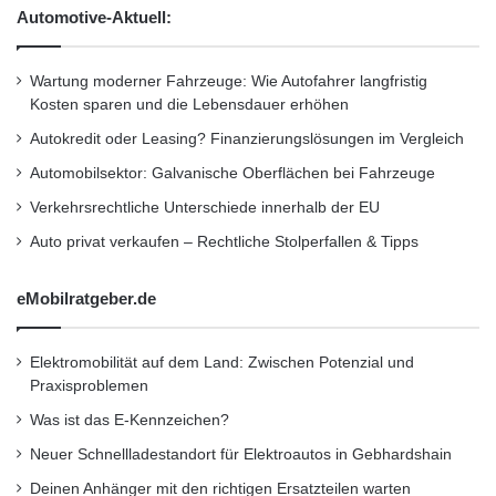
Marke Mercedes-Benz. An der
6
F
Automotive-Aktuell:
'
a
Fachhochschule freut sich Prof. Nevoigt
s
darüber, die Qualität und Attraktivität der Lehre
t
Wartung moderner Fahrzeuge: Wie Autofahrer langfristig
-
Kosten sparen und die Lebensdauer erhöhen
mit den neuen Fahrzeug weiter steigern zu
E
Autokredit oder Leasing? Finanzierungslösungen im Vergleich
können, verfügt der SLK doch über mehrere
Automobilsektor: Galvanische Oberflächen bei Fahrzeuge
innovative Fahrerassistenz- und
Verkehrsrechtliche Unterschiede innerhalb der EU
Fahrwerkregelsysteme.
Auto privat verkaufen – Rechtliche Stolperfallen & Tipps
Auf den öffentlichen Straßen in Iserlohn wird
eMobilratgeber.de
man den schicken 204 PS starken Sportwagen
Elektromobilität auf dem Land: Zwischen Potenzial und
auch bei Sonnenschein nicht sehen, da es als
Praxisproblemen
nichtserienreifes Erprobungsfahrzeug keine
Was ist das E-Kennzeichen?
Straßenzulassung erhält. Auch Sicht der
Neuer Schnellladestandort für Elektroautos in Gebhardshain
Fachhochschule ist dies, sieht man vom
Deinen Anhänger mit den richtigen Ersatzteilen warten