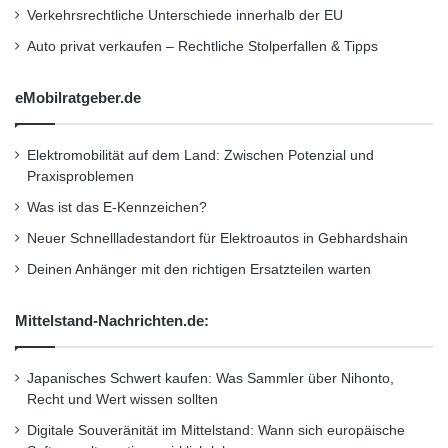
a
Nachrichtenkanal
Verkehrsrechtliche Unterschiede innerhalb der EU
p
Auto privat verkaufen – Rechtliche Stolperfallen & Tipps
a
Der Automotive Service Bus funktioniert wie
n
eMobilratgeber.de
ein Nachrichtenkanal. Alle Komponenten
können Nachrichten über diesen Kanal senden
Elektromobilität auf dem Land: Zwischen Potenzial und
und empfangen. Wesentlich für die Sicherheit
Praxisproblemen
ist, dass die Komponenten Fahrzeugdaten nur
Was ist das E-Kennzeichen?
Neuer Schnellladestandort für Elektroautos in Gebhardshain
lesen können. Nur in definierten
Deinen Anhänger mit den richtigen Ersatzteilen warten
Ausnahmefällen für zuvor festgelegte
Funktionen erteilt die zentrale Steuereinheit
Mittelstand-Nachrichten.de:
auch „Schreibrechte“. So ist beispielsweise
eine Fernsteuerung des Fahrzeugs
Japanisches Schwert kaufen: Was Sammler über Nihonto,
Recht und Wert wissen sollten
realisierbar, wie sie auf der CeBIT am Stand
Digitale Souveränität im Mittelstand: Wann sich europäische
der Bundesregierung (Halle 12, Stand C79)