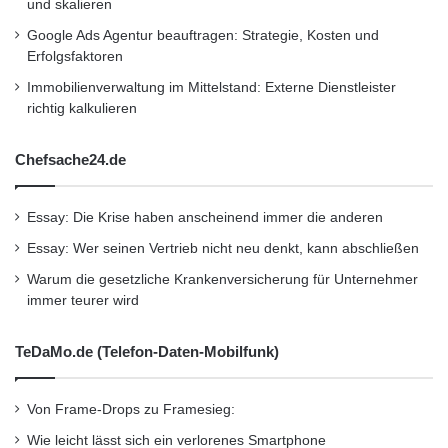
und skalieren
„Alle Komponenten müssen sich an die
Google Ads Agentur beauftragen: Strategie, Kosten und
Grammatik des Automotive Service Bus
Erfolgsfaktoren
halten, mehr ist nicht erforderlich,“ sagt
Immobilienverwaltung im Mittelstand: Externe Dienstleister
Michael Schermann, Leiter des Automotive
richtig kalkulieren
Service Labors am Lehrstuhl für
Chefsache24.de
Wirtschaftsinformatik der TU München. „Wie
Apps auf einem Smartphone können
Essay: Die Krise haben anscheinend immer die anderen
Komponenten aktualisiert, hinzugefügt oder
Essay: Wer seinen Vertrieb nicht neu denkt, kann abschließen
gelöscht werden, ohne dass ein
Warum die gesetzliche Krankenversicherung für Unternehmer
immer teurer wird
Werkstattbesuch nötig wäre.“
TeDaMo.de (Telefon-Daten-Mobilfunk)
Einheitliche Benutzeroberfläche
Von Frame-Drops zu Framesieg:
Die Schnittstelle zum Fahrer bildet eine
Wie leicht lässt sich ein verlorenes Smartphone