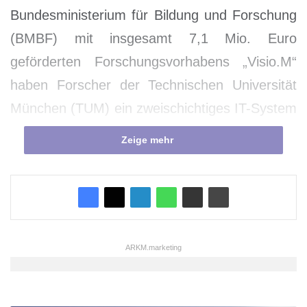
Bundesministerium für Bildung und Forschung
(BMBF) mit insgesamt 7,1 Mio. Euro
geförderten Forschungsvorhabens „Visio.M“
haben Forscher der Technischen Universität
München (TUM) ein zweischichtiges IT-System
entwickelt, das die Komplexität drastisch
Zeige mehr
reduziert. Die zugehörige Software, den
„Automotive Service Bus“, stellen die
Wissenschaftler nun als Open Source Lizenz
zur Verfügung.
ARKM.marketing
Immer mehr gleicht ein Auto einem Computer.
Seiner Informations-Architektur liegen jedoch