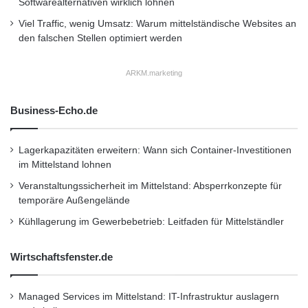
Softwarealternativen wirklich lohnen
gezeigt wird.
Viel Traffic, wenig Umsatz: Warum mittelständische Websites an
den falschen Stellen optimiert werden
Grundsätzlich gibt es hierbei drei Arten von
ARKM.marketing
„Nachrichten“: Ereignisse liefern
Informationen, wie zum Beispiel die aktuelle
Business-Echo.de
Geschwindigkeit oder die aktuelle Position.
Lagerkapazitäten erweitern: Wann sich Container-Investitionen
Kommandos ermöglichen Interaktionen
im Mittelstand lohnen
zwischen einzelnen Komponenten,
Veranstaltungssicherheit im Mittelstand: Absperrkonzepte für
temporäre Außengelände
beispielsweise eine neue Zieltemperatur für die
Kühllagerung im Gewerbebetrieb: Leitfaden für Mittelständler
Klimaanlage. Präferenzen sind Nachrichten,
die fahrerspezifische Informationen beinhalten,
Wirtschaftsfenster.de
wie Musikvorlieben oder die Heimatadresse.
Managed Services im Mittelstand: IT-Infrastruktur auslagern