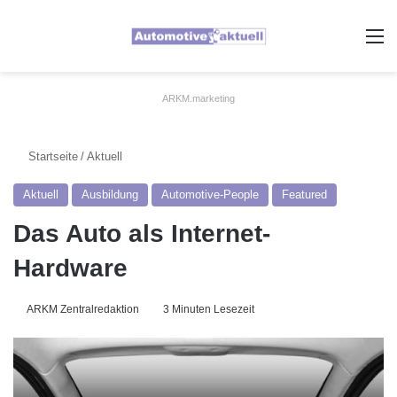
A
ARKM.marketing
Startseite
/
Aktuell
Aktuell
Ausbildung
Automotive-People
Featured
Das Auto als Internet-
Hardware
ARKM Zentralredaktion
3 Minuten Lesezeit