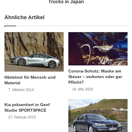
u
l
Trucks in Japan
der anderen befinden sich alle
e
e
F
r
Komfortfunktionen sowie die Kommunikation
Ähnliche Artikel
o
i
r
n
des Systems mit dem Fahrer und dem
d
D
Internet.
C
r
-
.
M
A
A
n
X
g
-
e
Corona-Schutz: Maske am
B
l
Steuer – verboten oder gar
Härtetest für Mensch und
a
a
Pflicht?
Material
u
M
26. Mai 2020
7. Oktober 2014
r
e
e
r
Kia präsentiert in Genf
i
k
Studie SPORTSPACE
h
e
27. Februar 2015
e
l
b
e