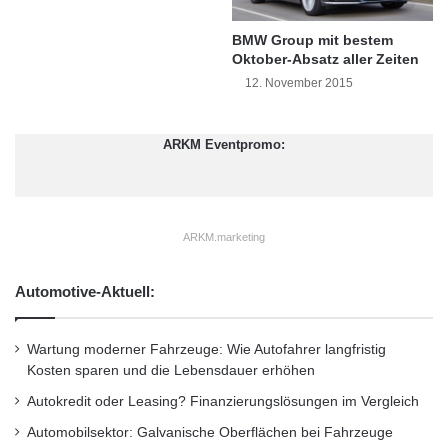
Quelle: Florian Lehmann.
s
u
BMW Group mit bestem
Oktober-Absatz aller Zeiten
c
Gegen Angriffe von außen ist das System vor
h
12. November 2015
allem dadurch abgesichert, dass die beiden
t
D
Systeme auf unterschiedlichen Plattformen
a
ARKM Eventpromo:
laufen. Alle betriebswichtigen Funktionen regelt
i
m
ein zentrales Steuergerät mit einem Controller-
l
e
Area-Network (CAN) Bus. Für den Fahrer und
ARKM.marketing
r
die Internetkommunikation ist ein webfähiger
T
r
Automotive-Aktuell:
Computer zuständig. Sein grundlegendes
u
Architekturprinzip ist der von den Forschern
c
Wartung moderner Fahrzeuge: Wie Autofahrer langfristig
k
entwickelte „Automotive Service Bus“.
Kosten sparen und die Lebensdauer erhöhen
s
i
Autokredit oder Leasing? Finanzierungslösungen im Vergleich
n
Automotive Service Bus als
Automobilsektor: Galvanische Oberflächen bei Fahrzeuge
J