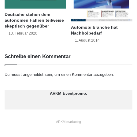
n
von Sekunden auf, sodass umständliche
i
Kippvorrichtungen entfallen. Mehrere
Deutsche stehen dem
k
autonomen Fahren teilweise
e
sunslider-Dachflächenfenster nebeneinander
skeptisch gegenüber
Automobilbranche hat
n
Nachholbedarf
13. Februar 2020
(
oder übereinander erlauben vielfältige
V
1. August 2014
gestalterische Möglichkeiten. Ob Flachdach,
i
d
Dachschrägen oder Glasdächer – Jung und Alt
Schreibe einen Kommentar
e
genießen die Panoramasicht und dunkle
o
)
Du musst
angemeldet
sein, um einen Kommentar abzugeben.
Dachgeschossräume gehören der
Vergangenheit an. Große Flächenfenster
ARKM Eventpromo:
gestalten die Raumsituation deutlich
attraktiver. Mehr erfahren Interessenten unter
www.homeplaza.de.
ARKM.marketing