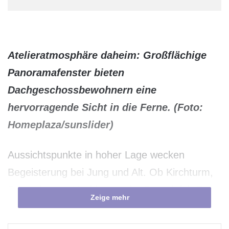
Atelieratmosphäre daheim: Großflächige
Panoramafenster bieten
Dachgeschossbewohnern eine
hervorragende Sicht in die Ferne. (Foto:
Homeplaza/sunslider)
Aussichtspunkte in hoher Lage wecken
Begeisterung bei Jung und Alt. Ob Kirchturm,
Fernsehturm, Hochhaus oder Berggipfel: Es ist
Zeige mehr
weniger die faszinierende Höhe als vielmehr
der unvergleichliche Panoramablick, der die