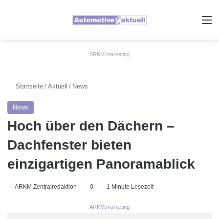
A
ARKM.marketing
Startseite
/
Aktuell
/
News
News
Hoch über den Dächern –
Dachfenster bieten
einzigartigen Panoramablick
ARKM Zentralredaktion
0
1 Minute Lesezeit
ARKM.marketing