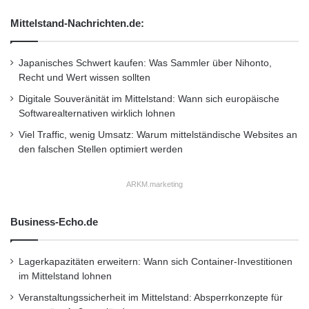
Mittelstand-Nachrichten.de:
Japanisches Schwert kaufen: Was Sammler über Nihonto,
Recht und Wert wissen sollten
Hell und freundlich ist das ausgebaute
Digitale Souveränität im Mittelstand: Wann sich europäische
Dachgeschoss dank der großzügigen
Softwarealternativen wirklich lohnen
Viel Traffic, wenig Umsatz: Warum mittelständische Websites an
Fenster. Mit nur einem Knopfdruck öffnen
den falschen Stellen optimiert werden
und schließen sie sich automatisch. (Foto:
Homeplaza/sunslider)
ARKM.marketing
Business-Echo.de
Kurzverweis
Lagerkapazitäten erweitern: Wann sich Container-Investitionen
Firmenkommunikation
PR
im Mittelstand lohnen
Veranstaltungssicherheit im Mittelstand: Absperrkonzepte für
Unternehmensmeldungen