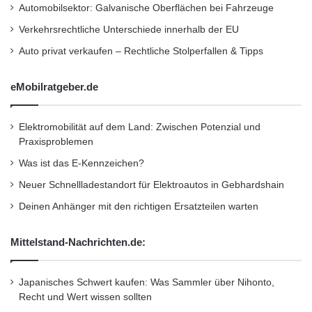
einem Anteil von 46 Prozent fast die Hälfte
Automobilsektor: Galvanische Oberflächen bei Fahrzeuge
aller Fahrzeuge, die Mazda im zweiten Quartal
Verkehrsrechtliche Unterschiede innerhalb der EU
in Europa verkauft hat. Der Mazda CX-3 hat
Auto privat verkaufen – Rechtliche Stolperfallen & Tipps
sich dabei sogar an die Spitze der
eMobilratgeber.de
meistverkauften Mazda Modelle Europas
katapultiert und den Dauer-Bestseller Mazda
Elektromobilität auf dem Land: Zwischen Potenzial und
Praxisproblemen
CX-5 hinter sich gelassen. Auch für den neuen
Was ist das E-Kennzeichen?
Mazda MX-5 verlief der Frühling überaus
Neuer Schnellladestandort für Elektroautos in Gebhardshain
erfolgreich: mit den Auszeichnungen „World
Deinen Anhänger mit den richtigen Ersatzteilen warten
Car of the Year 2016“ und „World Car Design
of the Year 2016“ sowie einem Anstieg der
Mittelstand-Nachrichten.de:
Verkäufe um das Siebenfache gegenüber dem
Japanisches Schwert kaufen: Was Sammler über Nihonto,
zweiten Quartal 2015.
Recht und Wert wissen sollten