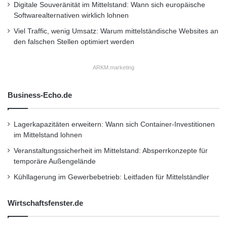
Digitale Souveränität im Mittelstand: Wann sich europäische
Die Markenikone steht ohnehin aktuell im
Softwarealternativen wirklich lohnen
Blickpunkt: Der einmillionste produzierte
Viel Traffic, wenig Umsatz: Warum mittelständische Websites an
den falschen Stellen optimiert werden
Mazda MX-5, der im April in Japan vom Band
lief, bricht zu einer Tour durch Europa auf, und
ARKM.marketing
auch eine neue Modellvariante steht bereits in
Business-Echo.de
den Startlöchern. Der Mazda MX-5 RF
(„Retractable Fastback“) in aufregendem
Lagerkapazitäten erweitern: Wann sich Container-Investitionen
Fastback-Styling feierte Ende Juni beim
im Mittelstand lohnen
Goodwood Festival of Speed in England seine
Veranstaltungssicherheit im Mittelstand: Absperrkonzepte für
temporäre Außengelände
Europapremiere und kommt Anfang 2017 auf
Kühllagerung im Gewerbebetrieb: Leitfaden für Mittelständler
den Markt.
Wirtschaftsfenster.de
Quelle: ots