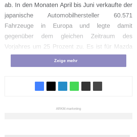
ab. In den Monaten April bis Juni verkaufte der
japanische Automobilhersteller 60.571
Fahrzeuge in Europa und legte damit
gegenüber dem gleichen Zeitraum des
Vorjahres um 25 Prozent zu. Es ist für Mazda
das 15. Wachstumsquartal in Folge.
Zeige mehr
Mit dem kräftigen Plus ist Mazda im zweiten
Quartal deutlich stärker gewachsen als der
Gesamtmarkt, der um 9,5 Prozent zulegte; der
europäische Marktanteil von Mazda stieg im
ARKM.marketing
Vergleich zum Vorjahr um 0,2 Prozentpunkte
auf 1,4 Prozent. Auch in den meisten