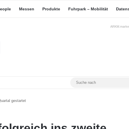
eople
Messen
Produkte
Fuhrpark – Mobilität
Daten
ARKM.market
RSS
Facebook
YouTube
Mastodon
uartal gestartet
olgreich ins zweite