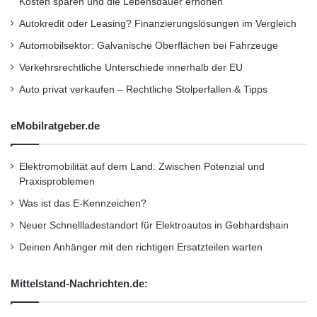
Kosten sparen und die Lebensdauer erhöhen
durchschlagenden Markterfolg von
Autokredit oder Leasing? Finanzierungslösungen im Vergleich
Elektroautos werden High-Tech Verbrennungs­
Automobilsektor: Galvanische Oberflächen bei Fahrzeuge
motoren das Rückgrat der individuellen
Verkehrsrechtliche Unterschiede innerhalb der EU
Mobilität bleiben. Aus diesem Grund
Auto privat verkaufen – Rechtliche Stolperfallen & Tipps
investieren wir in Summe rund 3 Milliarden
Euro und sorgen so – sowohl bei künftigen als
eMobilratgeber.de
auch bei unseren aktuellen Fahrzeugen – für
Elektromobilität auf dem Land: Zwischen Potenzial und
ein weiter verbessertes Verbrauchs- und
Praxisproblemen
Emissionsverhalten.“
Was ist das E-Kennzeichen?
Neuer Schnellladestandort für Elektroautos in Gebhardshain
Deinen Anhänger mit den richtigen Ersatzteilen warten
Mittelstand-Nachrichten.de: