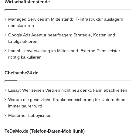
Wirtschaftsfenster.de
DEKRA bestätigt. Dazu haben die Experten ein
umfangreiches Testprogramm mit einem E 220
Managed Services im Mittelstand: IT-Infrastruktur auslagern
und skalieren
d durchgeführt. Der Fokus lag dabei auf den
Google Ads Agentur beauftragen: Strategie, Kosten und
Real Driving Emissions (RDE), die in der EU
Erfolgsfaktoren
ab September 2017 zusätzlich zu
Immobilienverwaltung im Mittelstand: Externe Dienstleister
richtig kalkulieren
Emissionsmessungen auf dem Prüfstand
vorgeschrieben sind.
Chefsache24.de
Dementsprechend setzte sich das dynamische
Essay: Wer seinen Vertrieb nicht neu denkt, kann abschließen
Testprogramm aus unterschiedlichen Strecken
Warum die gesetzliche Krankenversicherung für Unternehmer
immer teurer wird
mit Stadt-, Überland- und Autobahnfahrten
Moderner Lobbyismus
zusammen. Die Messfahrten wurden bei
unterschiedlichen Temperaturen zwischen rund
TeDaMo.de (Telefon-Daten-Mobilfunk)