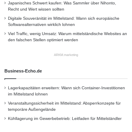
Japanisches Schwert kaufen: Was Sammler über Nihonto,
Recht und Wert wissen sollten
Digitale Souveränität im Mittelstand: Wann sich europäische
Softwarealternativen wirklich lohnen
Viel Traffic, wenig Umsatz: Warum mittelständische Websites an
den falschen Stellen optimiert werden
Quelle: Daimler AG
ARKM.marketing
DEKRA bescheinigt besonders niedrige
Business-Echo.de
NOx-Emissionen unter Grenzwert
Lagerkapazitäten erweitern: Wann sich Container-Investitionen
Neben guten Verbrauchswerten zeichnet sich
im Mittelstand lohnen
die neue Dieselmotorenfamilie durch
Veranstaltungssicherheit im Mittelstand: Absperrkonzepte für
besonders niedrige Stickoxid-Emissionen aus.
temporäre Außengelände
Kühllagerung im Gewerbebetrieb: Leitfaden für Mittelständler
Dies haben jetzt auch unabhängige
Messungen der Sachverständigenorganisation