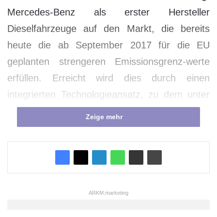
Mercedes-Benz als erster Hersteller
Dieselfahrzeuge auf den Markt, die bereits
heute die ab September 2017 für die EU
geplanten strengeren Emissionsgrenz-werte
erfüllen. Erreicht wird dies durch einen
integrierten Technologieansatz, zu dem unter
anderem ein neues Stufenmulden-
Zeige mehr
Brennverfahren und eine erweiterte Abgas­
rückführung gehören. Zudem erlaubt das neue
Motorendesign alle Komponenten für die
Abgasnachbehandlung direkt am Motor zu
positionieren, statt wie bisher im
ARKM.marketing
Unterbodenbereich. Dadurch steigt die