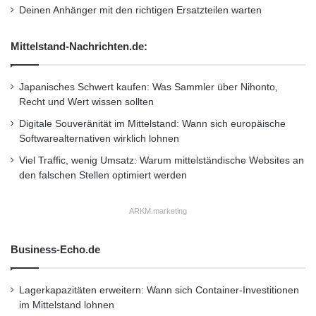
Deinen Anhänger mit den richtigen Ersatzteilen warten
die Kundenbedürfnisse an, die sich durch
Urbanisierung und Digitalisierung dramatisch
Mittelstand-Nachrichten.de:
verändern. So besetzen wir mit der Mercedes-
Japanisches Schwert kaufen: Was Sammler über Nihonto,
Benz Vans Mobility GmbH ein
Recht und Wert wissen sollten
vielversprechendes Zukunftsgeschäft und
Digitale Souveränität im Mittelstand: Wann sich europäische
erfüllen die ständig steigende Nachfrage nach
Softwarealternativen wirklich lohnen
Viel Traffic, wenig Umsatz: Warum mittelständische Websites an
flexiblen und neuartigen Nutzungskonzepten
den falschen Stellen optimiert werden
für unsere Fahrzeuge.“
ARKM.marketing
Auch für das Jahr 2017 erwartet Mercedes-
Business-Echo.de
Benz Vans ein im langjährigen Vergleich sehr
hohes Ergebnisniveau. Insbesondere aufgrund
Lagerkapazitäten erweitern: Wann sich Container-Investitionen
der hohen Vorleistungen für die Erneuerung
im Mittelstand lohnen