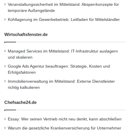
und Erweiterung des Produktportfolios wird
Veranstaltungssicherheit im Mittelstand: Absperrkonzepte für
temporäre Außengelände
jedoch ein deutlicher Rückgang erwartet.
Kühllagerung im Gewerbebetrieb: Leitfaden für Mittelständler
Mercedes-Benz Vans Mobility
Wirtschaftsfenster.de
GmbH startet Angebot Mitte
2017
Managed Services im Mittelstand: IT-Infrastruktur auslagern
und skalieren
Mercedes-Benz Vans investiert bis zum Jahr
Google Ads Agentur beauftragen: Strategie, Kosten und
Erfolgsfaktoren
2020 rund 500 Millionen Euro in adVANce. Im
Immobilienverwaltung im Mittelstand: Externe Dienstleister
Rahmen der Strategie entwickelt sich das
richtig kalkulieren
Geschäftsfeld zunehmend vom Hersteller zum
Chefsache24.de
Anbieter ganzheitlicher Systemlösungen.
Mercedes-Benz Vans richtet seine
Essay: Wer seinen Vertrieb nicht neu denkt, kann abschließen
Aufmerksamkeit dabei weit über das Fahrzeug
Warum die gesetzliche Krankenversicherung für Unternehmer