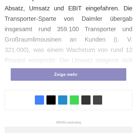
Absatz, Umsatz und EBIT eingefahren. Die
Transporter-Sparte von Daimler übergab
insgesamt rund 359.100 Transporter und
Großraumlimousinen an Kunden (i. V.
321.000), was einem Wachstum von rund 12
Prozent entspricht. Der Umsatz steigerte sich
ebenfalls um rund 12 Prozent auf 12,8
Zeige mehr
Milliarden Euro (i. V. 11,5). Das Ergebnis
(EBIT) von Mercedes-Benz Vans stieg sogar
um ein Drittel auf 1.170 Millionen Euro (i.V. 880
Mio. Euro, plus rund 33 Prozent) und damit
erstmals über eine Milliarde Euro. Auch die
ARKM.marketing
Umsatzrendite stieg deutlich zum Vorjahr auf