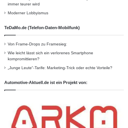
immer teurer wird
hinaus auf die gesamte Wertschöpfungskette
Moderner Lobbyismus
und das komplette Geschäftsumfeld seiner
Kunden. Neben Digitalisierung,
TeDaMo.de (Telefon-Daten-Mobilfunk)
Automatisierung und Robotik im Transporter
zählen auch innovative Mobilitätsangebote
Von Frame-Drops zu Framesieg:
Wie leicht lässt sich ein verlorenes Smartphone
zum Programm.
kompromittieren?
„Junge Leute“-Tarife: Marketing-Trick oder echte Vorteile?
So können Kunden mit den Angeboten der
Mercedes-Benz Vans Mobility GmbH
Automotive-Aktuell.de ist ein Projekt von:
beispielsweise zukünftig Fahrzeuge nutzen
ohne diese selbst zu besitzen. Diese Lösungen
sind unter anderem für Logistikkunden an
Tagen mit besonders hohem