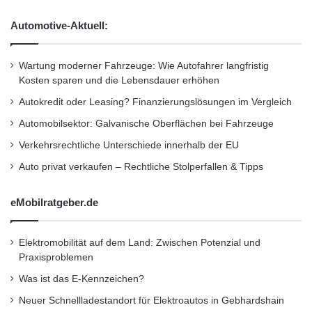
die Zukunft zu investieren.
ä
t
Automotive-Aktuell:
„Mit unserer X-Klasse und der nächsten
Wartung moderner Fahrzeuge: Wie Autofahrer langfristig
Generation unserer Transporter-Ikone Sprinter
Kosten sparen und die Lebensdauer erhöhen
ist die Produktpipeline bestens gefüllt. Mit
Autokredit oder Leasing? Finanzierungslösungen im Vergleich
ihnen wollen wir auch zukünftig profitabel
Automobilsektor: Galvanische Oberflächen bei Fahrzeuge
wachsen und neue Märkte erobern“, so
Verkehrsrechtliche Unterschiede innerhalb der EU
Mornhinweg weiter. „Es ist mittlerweile auch
Auto privat verkaufen – Rechtliche Stolperfallen & Tipps
Teil unserer Strategie ‚Mercedes-Benz Vans
eMobilratgeber.de
goes global‘, dass wir über das klassische
Produkt und unser traditionelles Geschäft
Elektromobilität auf dem Land: Zwischen Potenzial und
Praxisproblemen
hinausdenken. Mit unserer Zukunftsinitiative
Was ist das E-Kennzeichen?
adVANce sind wir Pionier der Branche. Wir
Neuer Schnellladestandort für Elektroautos in Gebhardshain
passen damit unser Angebot noch stärker an