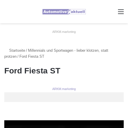
A
ARKM.marketing
Startseite
/
Millennials und Sportwagen - lieber klotzen, statt
protzen
/
Ford Fiesta ST
Ford Fiesta ST
ARKM.marketing