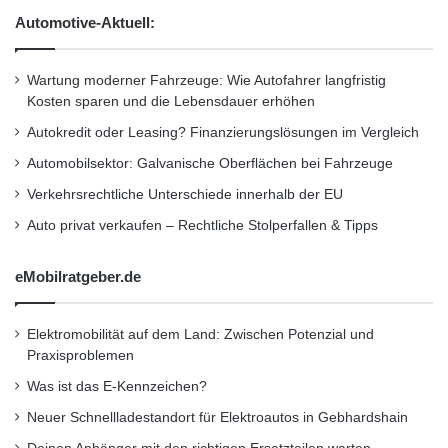
H
Automotive-Aktuell:
a
Flughafenpauschale
Hauptbahnhofviertel
m
b
Wartung moderner Fahrzeuge: Wie Autofahrer langfristig
Kooperation
Marktführer
u
Kosten sparen und die Lebensdauer erhöhen
r
Mercedes-Benz
Parkgebühren
Autokredit oder Leasing? Finanzierungslösungen im Vergleich
g
Automobilsektor: Galvanische Oberflächen bei Fahrzeuge
Parklizenzzonen
smart
Verkehrsrechtliche Unterschiede innerhalb der EU
Auto privat verkaufen – Rechtliche Stolperfallen & Tipps
eMobilratgeber.de
Elektromobilität auf dem Land: Zwischen Potenzial und
Praxisproblemen
Was ist das E-Kennzeichen?
Neuer Schnellladestandort für Elektroautos in Gebhardshain