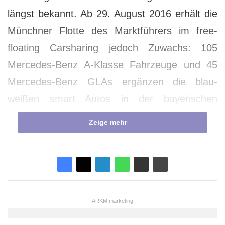
längst bekannt. Ab 29. August 2016 erhält die
Münchner Flotte des Marktführers im free-
floating Carsharing jedoch Zuwachs: 105
Mercedes-Benz A-Klasse Fahrzeuge und 45
Mercedes-Benz GLAs ergänzen die blau-
weißen smart Autos in der bayerischen
Landeshauptstadt. Insgesamt sind 490
Zeige mehr
Fahrzeuge von car2go in München verfügbar.
„Auch unsere Münchner Kunden sollen von
einer größeren Modellvielfalt in unserer Flotte
profitieren. Die Frage nach einer spontanen
ARKM.marketing
Carsharing-Lösung für zwei oder mehr