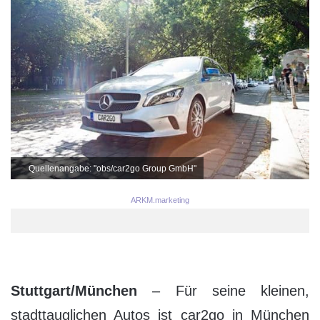
Quellenangabe: "obs/car2go Group GmbH"
ARKM.marketing
Stuttgart/München
– Für seine kleinen,
stadttauglichen Autos ist car2go in München