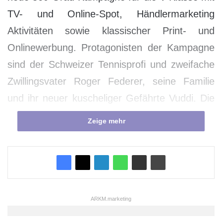
TV- und Online-Spot, Händlermarketing
Aktivitäten sowie klassischer Print- und
Onlinewerbung. Protagonisten der Kampagne
sind der Schweizer Tennisprofi und zweifache
Zwillingsvater Roger Federer, seine Familie
und ihr neuer kuscheliger Gefährte Vuddi. Die
Kampagne startet im Mai in Deutschland und
Zeige mehr
schon Ende April in der Schweiz.
„Wir freuen uns sehr Roger Federer für unsere
neue V-Klasse Kampagne gewonnen zu
haben. Das Tennis-Ass und unsere
ARKM.marketing
Großraumlimousine sind ein ideales