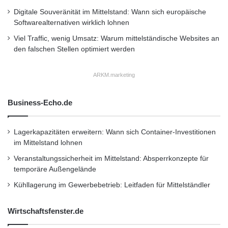
o
f
Digitale Souveränität im Mittelstand: Wann sich europäische
a
Softwarealternativen wirklich lohnen
h
Viel Traffic, wenig Umsatz: Warum mittelständische Websites an
r
den falschen Stellen optimiert werden
z
e
ARKM.marketing
u
g
e
Business-Echo.de
Lagerkapazitäten erweitern: Wann sich Container-Investitionen
im Mittelstand lohnen
Veranstaltungssicherheit im Mittelstand: Absperrkonzepte für
temporäre Außengelände
Kühllagerung im Gewerbebetrieb: Leitfaden für Mittelständler
Wirtschaftsfenster.de