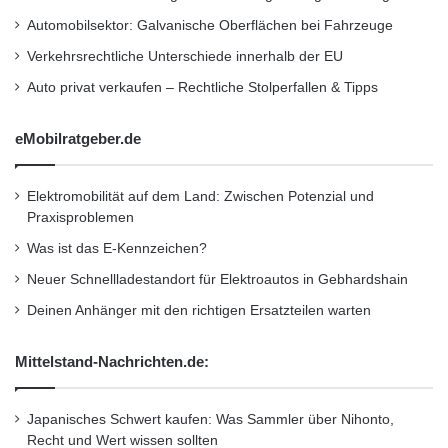
deutschen Markt arbeitet.
L
Automobilsektor: Galvanische Oberflächen bei Fahrzeuge
a
d
Verkehrsrechtliche Unterschiede innerhalb der EU
Quelle: Daimler AG
e
Auto privat verkaufen – Rechtliche Stolperfallen & Tipps
n
e
360-Grad-Kampagne
Familienauto
t
eMobilratgeber.de
z
Händlermarketing
Kommuni­kation
w
Elektromobilität auf dem Land: Zwischen Potenzial und
e
Praxisproblemen
Mercedes-Benz
V-Klasse
r
k
Was ist das E-Kennzeichen?
f
Wortschöpfung
Neuer Schnellladestandort für Elektroautos in Gebhardshain
ü
r
Deinen Anhänger mit den richtigen Ersatzteilen warten
E
l
Mittelstand-Nachrichten.de:
e
k
t
Japanisches Schwert kaufen: Was Sammler über Nihonto,
r
Recht und Wert wissen sollten