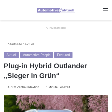
A
ARKM.marketing
Startseite
/
Aktuell
Aktuell
Automotive-People
Featured
Plug-in Hybrid Outlander
„Sieger in Grün“
ARKM Zentralredaktion
1 Minute Lesezeit