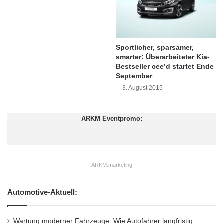
h
J
Quelle:
MMD Automobile GmbH.
s
a
t
h
e
r
Sportlicher, sparsamer,
Kategorie „Kompakt-SUV“
V
e
smarter: Überarbeiteter Kia-
a
n
Bestseller cee’d startet Ende
MMD Automobile GmbH
Ökotrend-Zertifikat
n
September
3. August 2015
Plug-in Hybrid Outlander „Sieger in Grün“
Umwelt-Forschungsinstitut „Ökotrend“
ARKM Eventpromo:
Wahrnehmung ökologischer und sozialer
Verantwortung durch das Unternehmen
ARKM.marketing
Zeitschrift „Auto Test“
Automotive-Aktuell:
Wartung moderner Fahrzeuge: Wie Autofahrer langfristig