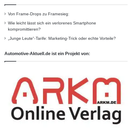
Einstiege der Türen und Falze des
Kofferraums zuletzt mit einem separaten Tuch
Von Frame-Drops zu Framesieg:
säubern.
Wie leicht lässt sich ein verlorenes Smartphone
kompromittieren?
Viel Wasser verwenden: Zum regelmäßigem
„Junge Leute“-Tarife: Marketing-Trick oder echte Vorteile?
Ausspülen einen Eimer mit Wasser und einen
Automotive-Aktuell.de ist ein Projekt von:
Eimer mit Shampoo nicht vergessen.
Hände weg von haushaltsüblichen
Schwämmen: Für die Autowäsche nur
hochwertige Materialien aus Mikrofaser
verwenden, um den Lack und die Karosserie
zu schonen.