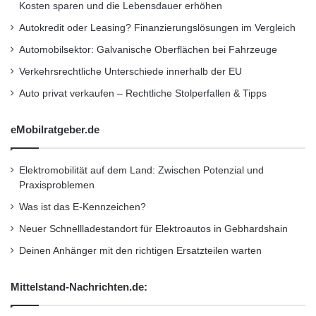
Kosten sparen und die Lebensdauer erhöhen
Autokredit oder Leasing? Finanzierungslösungen im Vergleich
Insekten auf Karosserie und Scheiben?
Automobilsektor: Galvanische Oberflächen bei Fahrzeuge
(Mikrofaser-)Schwamm drüber!
Verkehrsrechtliche Unterschiede innerhalb der EU
Auto privat verkaufen – Rechtliche Stolperfallen & Tipps
Mit dem praktischen Mikrofaser-Schwamm
wird jede Autohandwäsche im Sommer zum
eMobilratgeber.de
kurzweiligen Vergnügen. Durch sein
saugfähiges Material mit der offenen
Elektromobilität auf dem Land: Zwischen Potenzial und
Praxisproblemen
Zellstruktur ist der Schwamm besonders
Was ist das E-Kennzeichen?
schonend zum Lack und befreit das Fahrzeug
Neuer Schnellladestandort für Elektroautos in Gebhardshain
effektiv von Dreck und Staub – ganz ohne zu
Deinen Anhänger mit den richtigen Ersatzteilen warten
scheuern. Bei besonders hartnäckigem
Mittelstand-Nachrichten.de:
Insektenschmutz, der wie Schmirgelpapier
wirkt und daher sofort entfernt werden sollte,