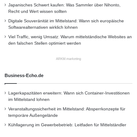
Japanisches Schwert kaufen: Was Sammler über Nihonto,
kommt die praktische Rückseite mit der
Recht und Wert wissen sollten
Netzoberfläche zum Einsatz.
Digitale Souveränität im Mittelstand: Wann sich europäische
Softwarealternativen wirklich lohnen
Viel Traffic, wenig Umsatz: Warum mittelständische Websites an
UVP: 5,90 EUR
den falschen Stellen optimiert werden
Mit Kind & Hund auf Sommertour:
ARKM.marketing
Textilbürste ein must-have
Business-Echo.de
Ist die KUNGS Textilbürste mit an Bord sind ab
Lagerkapazitäten erweitern: Wann sich Container-Investitionen
sofort Kekskrümel, Sand oder Hundehaare auf
im Mittelstand lohnen
den Autositzen kein Streitthema mehr. Dank
Veranstaltungssicherheit im Mittelstand: Absperrkonzepte für
ihrer starken, effizienten Borsten nimmt die
temporäre Außengelände
Kühllagerung im Gewerbebetrieb: Leitfaden für Mittelständler
handliche Bürste selbst feinste Partikel auf und
sorgt im Innenraum des Fahrzeugs für