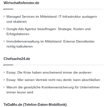
Wirtschaftsfenster.de
lupenreine Sauberkeit und gute Stimmung.
Managed Services im Mittelstand: IT-Infrastruktur auslagern
UVP: 3,90 EUR
und skalieren
Google Ads Agentur beauftragen: Strategie, Kosten und
Erfolgsfaktoren
KUNGS Tipps für die einfache Sommer
Immobilienverwaltung im Mittelstand: Externe Dienstleister
Autowäsche:
richtig kalkulieren
Wasch-Tipps: Das Auto möglichst nicht in der
Chefsache24.de
prallen Sonne waschen, um Schlieren und
Essay: Die Krise haben anscheinend immer die anderen
Wasser-flecken zu vermeiden. Immer von den
Essay: Wer seinen Vertrieb nicht neu denkt, kann abschließen
weniger verschmutzten Stellen von oben nach
Warum die gesetzliche Krankenversicherung für Unternehmer
unten reinigen, damit der Dreck beim
immer teurer wird
Waschen nicht verteilt wird. Die schmierigen
TeDaMo.de (Telefon-Daten-Mobilfunk)