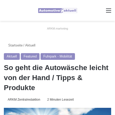
A
ARKM.marketing
Startseite
/
Aktuell
Aktuell
Featured
Fuhrpark - Mobilität
So geht die Autowäsche leicht
von der Hand / Tipps &
Produkte
ARKM Zentralredaktion
2 Minuten Lesezeit