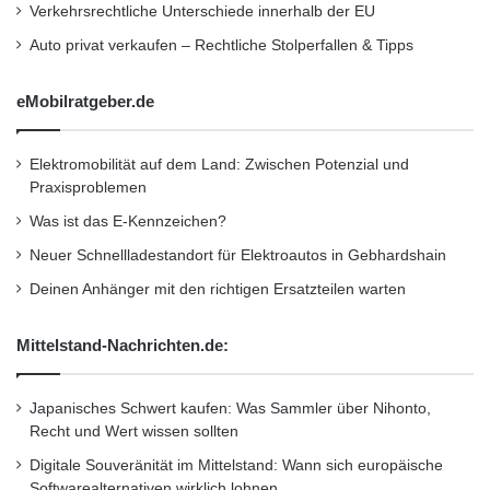
Wertungsrennen und glänzte mit den Rängen
Verkehrsrechtliche Unterschiede innerhalb der EU
8 und 5.
Auto privat verkaufen – Rechtliche Stolperfallen & Tipps
eMobilratgeber.de
In der SX1-Klasse gelang neben Überflieger
Owen auch Romain Berthome (Suzuki Team
Elektromobilität auf dem Land: Zwischen Potenzial und
marXparts by Motocenter Hegau) und Thomas
Praxisproblemen
Ramette (Twenty Suspension Suzuki) der
Was ist das E-Kennzeichen?
Sprung ins Finalrennen. Die beiden Franzosen
Neuer Schnellladestandort für Elektroautos in Gebhardshain
Deinen Anhänger mit den richtigen Ersatzteilen warten
belegten am Samstagabend die Plätze 8 und
11.
Mittelstand-Nachrichten.de:
Dennis Ullrich (Team Castrol Power1 Suzuki
Japanisches Schwert kaufen: Was Sammler über Nihonto,
Moto-Base) hatte in Stuttgart noch mit einem
Recht und Wert wissen sollten
Digitale Souveränität im Mittelstand: Wann sich europäische
Trainingsrückstand zu kämpfen und schaffte
Softwarealternativen wirklich lohnen