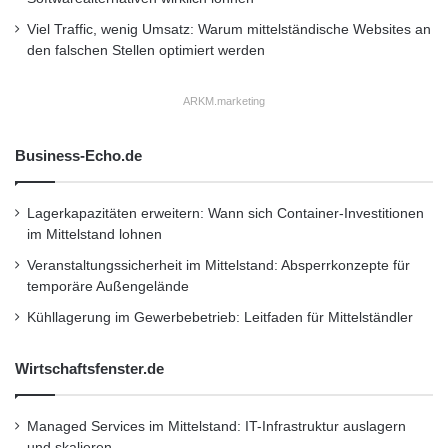
an keinem der beiden Veranstaltungstage den
Viel Traffic, wenig Umsatz: Warum mittelständische Websites an
Sprung in die Finalrennen. „Ich bin deshalb
den falschen Stellen optimiert werden
nicht beunruhigt“, erklärte der Masters-
ARKM.marketing
Champion. „Ich war einige Wochen krank und
hatte deshalb schlicht und ergreifend
Business-Echo.de
Trainingsrückstand. Wenn man vor einer
Lagerkapazitäten erweitern: Wann sich Container-Investitionen
solchen Veranstaltung nur einmal auf einer
im Mittelstand lohnen
Supercross-Strecke trainieren konnte, darf
Veranstaltungssicherheit im Mittelstand: Absperrkonzepte für
man keine Wunder erwarten.“
temporäre Außengelände
Kühllagerung im Gewerbebetrieb: Leitfaden für Mittelständler
In der Gesamtwertung der SX2-Klasse
Wirtschaftsfenster.de
konnten sich gleich fünf Suzuki Piloten unter
den Top-8 platzieren. Schnellster Fahrer auf
Managed Services im Mittelstand: IT-Infrastruktur auslagern
und skalieren