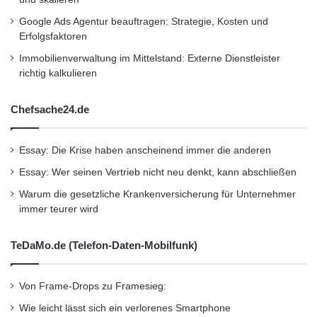
einer Suzuki RM-Z250 war Dave Versluis vom
Google Ads Agentur beauftragen: Strategie, Kosten und
Team Castrol Power1 Suzuki Moto-Base. Der
Erfolgsfaktoren
Niederländer glänzte mit dem Sieg im ersten
Immobilienverwaltung im Mittelstand: Externe Dienstleister
Rennen der SX2-Kategorie und platzierte sich
richtig kalkulieren
in der Gesamtwertung der Nachwuchsklasse
Chefsache24.de
auf dem dritten Rang. Ihm folgten Kade
Tinkler-Walker (Team Waldmann Suzuki) und
Essay: Die Krise haben anscheinend immer die anderen
Adrien Escoffier (Suzuki Team marXparts by
Essay: Wer seinen Vertrieb nicht neu denkt, kann abschließen
Motocenter Hegau) auf den Plätzen 4 und 5.
Warum die gesetzliche Krankenversicherung für Unternehmer
immer teurer wird
Gute Nachrichten gibt es auch vom anderen
TeDaMo.de (Telefon-Daten-Mobilfunk)
Ende der Welt zu berichten. Dort sicherte sich
Suzuki-Pilot Matt Moss den Titel in der
Von Frame-Drops zu Framesieg:
Australischen Supercross Meisterschaft.
Wie leicht lässt sich ein verlorenes Smartphone