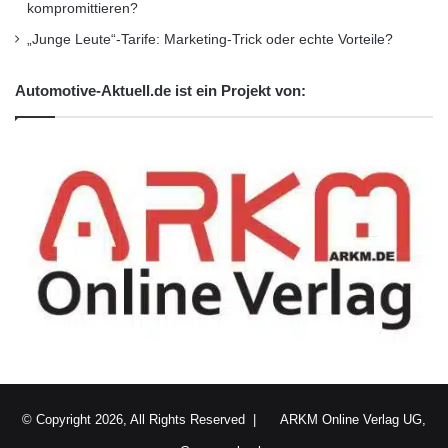
kompromittieren?
„Junge Leute“-Tarife: Marketing-Trick oder echte Vorteile?
Auftaktveranstaltung zum ADAC Supercross
Cup
Automotive-Aktuell.de ist ein Projekt von:
Johannes-Bikes Suzuki
Nachwuchsklasse SX2
Profikategorie SX1
Starker Einstieg der Suzuki-Piloten
Suzuki-Piloten
SX Cups
Tim Koch
© Copyright 2026, All Rights Reserved |
ARKM Online Verlag UG,