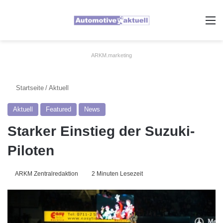
A
ARKM.marketing
Startseite
/
Aktuell
Aktuell
Featured
News
Starker Einstieg der Suzuki-
Piloten
ARKM Zentralredaktion
2 Minuten Lesezeit