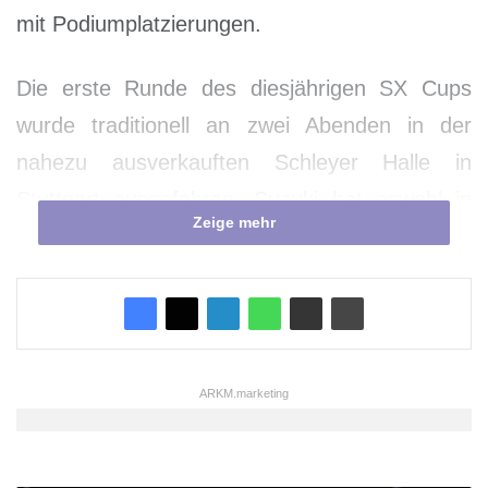
mit Podiumplatzierungen.
Die erste Runde des diesjährigen SX Cups
wurde traditionell an zwei Abenden in der
nahezu ausverkauften Schleyer Halle in
Stuttgart ausgefahren. Suzuki hat sowohl in
Zeige mehr
der Nachwuchsklasse SX2 als auch in der
Profikategorie SX1 aussichtsreiche Piloten an
den Start gebracht und schöne Erfolge feiern
können.
ARKM.marketing