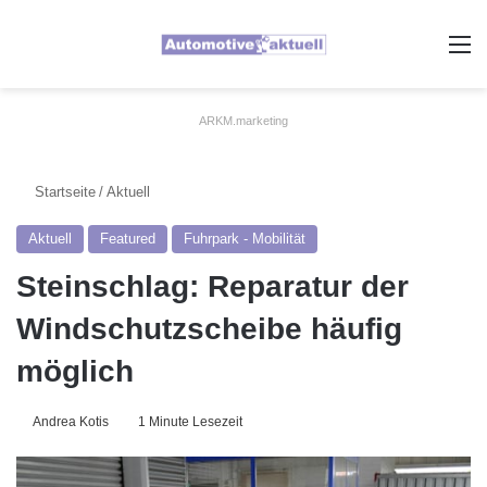
A
ARKM.marketing
Startseite
/
Aktuell
Aktuell
Featured
Fuhrpark - Mobilität
Steinschlag: Reparatur der
Windschutzscheibe häufig
möglich
Andrea Kotis
1 Minute Lesezeit