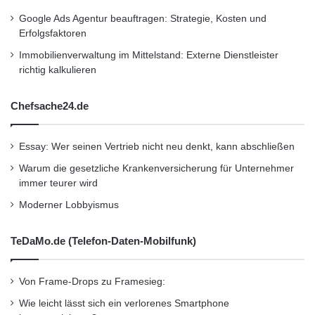
b
Google Ads Agentur beauftragen: Strategie, Kosten und
i
Erfolgsfaktoren
l
i
Immobilienverwaltung im Mittelstand: Externe Dienstleister
t
richtig kalkulieren
ä
t
Chefsache24.de
–
K
O
Essay: Wer seinen Vertrieb nicht neu denkt, kann abschließen
N
Warum die gesetzliche Krankenversicherung für Unternehmer
G
immer teurer wird
R
E
Moderner Lobbyismus
S
S
TeDaMo.de (Telefon-Daten-Mobilfunk)
i
n
B
Von Frame-Drops zu Framesieg:
e
Wie leicht lässt sich ein verlorenes Smartphone
r