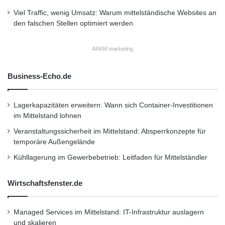
können den Fahrer blenden und seine Sicht
A
Viel Traffic, wenig Umsatz: Warum mittelständische Websites an
erheblich einschränken“, betont Sander. Dann
a
den falschen Stellen optimiert werden
u
bleibt im Sinne der Verkehrssicherheit nur ein
f
ARKM.marketing
Austausch der Scheibe übrig.
d
e
m
Business-Echo.de
Quelle: TÜV Rheinland
F
o
r
Lagerkapazitäten erweitern: Wann sich Container-Investitionen
u
im Mittelstand lohnen
Köln
Steinschlag
TÜV Rheinland
m
Veranstaltungssicherheit im Mittelstand: Absperrkonzepte für
E
TÜV Rheinland-Fachmann Sander
temporäre Außengelände
l
e
Kühllagerung im Gewerbebetrieb: Leitfaden für Mittelständler
TÜV Rheinland-Prüfstellen
k
t
Windschutzscheibe
Wirtschaftsfenster.de
r
o
M
Managed Services im Mittelstand: IT-Infrastruktur auslagern
o
und skalieren