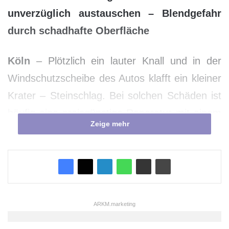
unverzüglich austauschen – Blendgefahr
durch schadhafte Oberfläche
Köln
– Plötzlich ein lauter Knall und in der
Windschutzscheibe des Autos klafft ein kleiner
Krater – Steinschlag. Bei solchen Schäden ist
häufig eine preisgünstige Reparatur mit einem
Zeige mehr
speziellen Harz möglich. Die Kosten dafür
übernimmt in der Regel die
Teilkaskoversicherung. Doch es gibt einige
Einschränkungen für die sogenannte Smart
Repair. „Die beschädigte Stelle darf eine
ARKM.marketing
bestimmte Größe nicht überschreiten und nicht