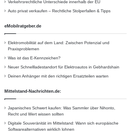
t
Verkehrsrechtliche Unterschiede innerhalb der EU
M
Rheinland-Fachmann Sander.
i
a
Auto privat verkaufen – Rechtliche Stolperfallen & Tipps
e
n
r
u
Verschleißteil Windschutzscheibe
eMobilratgeber.de
t
f
A
a
n
c
Die Windschutzscheibe ist wie der Auspuff
Elektromobilität auf dem Land: Zwischen Potenzial und
t
t
Praxisproblemen
r
oder die Bremsbeläge ein Verschleißteil. Der
u
i
r
Was ist das E-Kennzeichen?
ständige Aufprall von Staubpartikeln und
e
i
Neuer Schnellladestandort für Elektroautos in Gebhardshain
b
n
kleinen Steinchen schädigt im Laufe der Jahre
s
Deinen Anhänger mit den richtigen Ersatzteilen warten
g
die Oberfläche. „Ist die Scheibe von
s
y
Mittelstand-Nachrichten.de:
unzähligen winzigen Vertiefungen übersät,
s
t
bildet sich bei tief stehender Sonne oder
e
Japanisches Schwert kaufen: Was Sammler über Nihonto,
abends im Fahrlicht des Gegenverkehrs
m
Recht und Wert wissen sollten
L
gefährliches Streulicht. Diese Reflexionen
Digitale Souveränität im Mittelstand: Wann sich europäische
A
Softwarealternativen wirklich lohnen
R