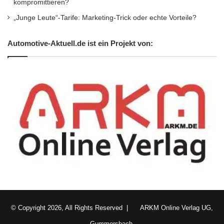
kompromittieren?
l
i
„Junge Leute“-Tarife: Marketing-Trick oder echte Vorteile?
n
.
Automotive-Aktuell.de ist ein Projekt von:
© Copyright 2026, All Rights Reserved |
ARKM Online Verlag UG,
Gummersbach.