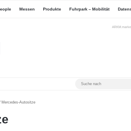
eople
Messen
Produkte
Fuhrpark – Mobilität
Daten
ARKM.market
RSS
Facebook
YouTube
Mastodon
/
Mercedes-Autositze
ze