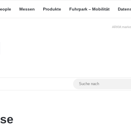
eople
Messen
Produkte
Fuhrpark – Mobilität
Daten
ARKM.market
RSS
Facebook
YouTube
Mastodon
se