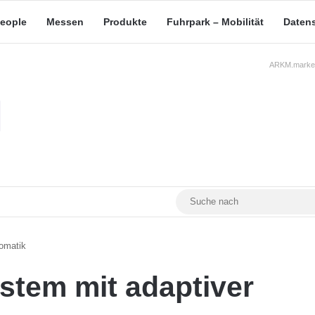
eople
Messen
Produkte
Fuhrpark – Mobilität
Daten
ARKM.market
RSS
Facebook
YouTube
Mastodon
omatik
stem mit adaptiver