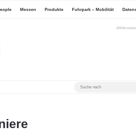
eople
Messen
Produkte
Fuhrpark – Mobilität
Daten
ARKM.market
RSS
Facebook
YouTube
Mastodon
niere