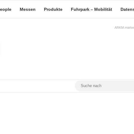
eople
Messen
Produkte
Fuhrpark – Mobilität
Daten
ARKM.market
RSS
Facebook
YouTube
Mastodon