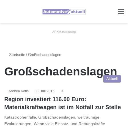
A
ARKM.marketing
Startseite
/
Großschadenslagen
Großschadenslagen
Aktuell
Andrea Kotis
30. Juli 2015
3
Region investiert 116.00 Euro:
Materialkraftwagen ist im Notfall zur Stelle
Katastrophenfälle, Großschadenslagen, weiträumige
Evakuierungen: Wenn viele Einsatz- und Rettungskräfte