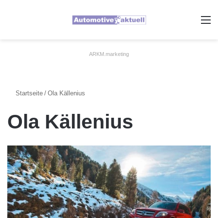
A
ARKM.marketing
Startseite
/
Ola Källenius
Ola Källenius