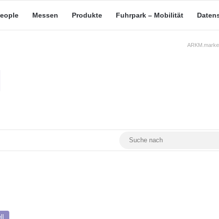
eople
Messen
Produkte
Fuhrpark – Mobilität
Daten
ARKM.market
RSS
Facebook
YouTube
Mastodon
ll