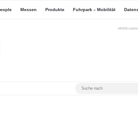
eople
Messen
Produkte
Fuhrpark – Mobilität
Daten
ARKM.market
RSS
Facebook
YouTube
Mastodon