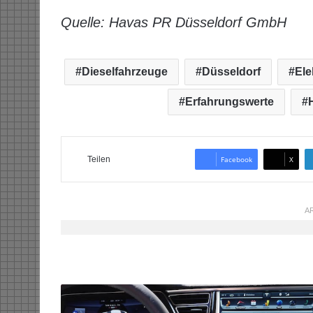
Quelle: Havas PR Düsseldorf GmbH
Dieselfahrzeuge
Düsseldorf
Ele
Erfahrungswerte
Teilen
Facebook
X
AR
d
i