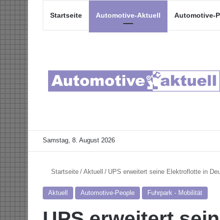
Startseite
Automotive-Aktuell
Automotive-P
Samstag, 8. August 2026
Startseite
/
Aktuell
/
UPS erweitert seine Elektroflotte in De
Aktuell
Automotive-People
Fuhrpark - Mobilität
UPS erweitert seine