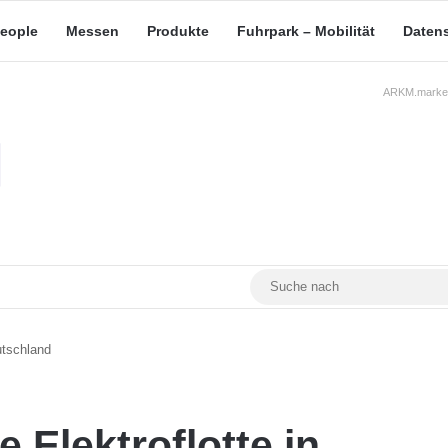
eople
Messen
Produkte
Fuhrpark – Mobilität
Daten
ARKM.market
RSS
Facebook
YouTube
Mastodon
utschland
 Elektroflotte in