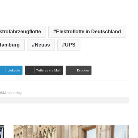
ktrofahrzeugflotte
Elektroflotte in Deutschland
Hamburg
Neuss
UPS
LinkedIn
Teile es via Mail
Drucken
KM.marketing
4
5