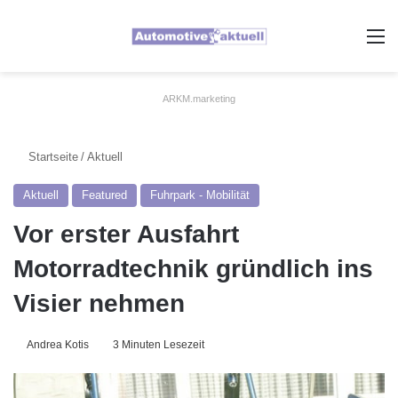
A
ARKM.marketing
Startseite
/
Aktuell
Aktuell
Featured
Fuhrpark - Mobilität
Vor erster Ausfahrt
Motorradtechnik gründlich ins
Visier nehmen
Andrea Kotis
3 Minuten Lesezeit