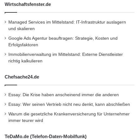
Wirtschaftsfenster.de
korrekten Reifendrucks, sondern auch die
Begutachtung des Gesamtzustands der
Managed Services im Mittelstand: IT-Infrastruktur auslagern
Pneus. Die Profiltiefe der Reifen sollte noch
und skalieren
mindestens zwei Millimeter betragen. Auf
Google Ads Agentur beauftragen: Strategie, Kosten und
Erfolgsfaktoren
Rundlauf der Räder muss geachtet werden.
Immobilienverwaltung im Mittelstand: Externe Dienstleister
Die Reifenfläche sollte akribisch auf etwaige
richtig kalkulieren
Beschädigungen wie Risse beziehungsweise
Chefsache24.de
auf eingefahrene Metallteile wie Nägel oder
Schrauben untersucht werden“, so der
Essay: Die Krise haben anscheinend immer die anderen
Fahrzeugexperte. Die Traktion und der Gripp
Essay: Wer seinen Vertrieb nicht neu denkt, kann abschließen
der Reifen zum Asphalt wird beim Motorrad
Warum die gesetzliche Krankenversicherung für Unternehmer
gerade einmal über die Fläche von der Größe
immer teurer wird
einer 20-Cent-Münze hergestellt.
TeDaMo.de (Telefon-Daten-Mobilfunk)