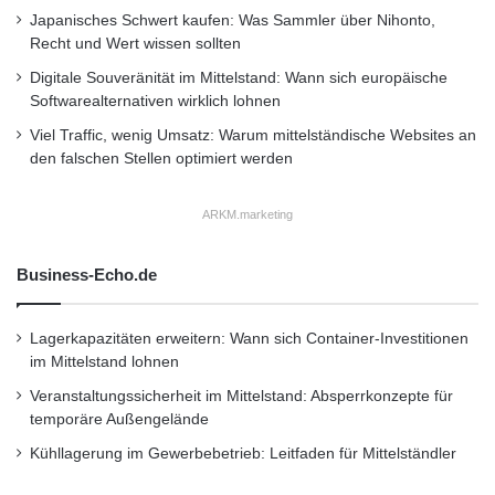
Japanisches Schwert kaufen: Was Sammler über Nihonto,
Massekabel verbunden.
Recht und Wert wissen sollten
Digitale Souveränität im Mittelstand: Wann sich europäische
Straßenkontakt auf einer Fläche von gerade
Softwarealternativen wirklich lohnen
einmal zwei 20-Cent-Münzen
Viel Traffic, wenig Umsatz: Warum mittelständische Websites an
den falschen Stellen optimiert werden
Reifen und Räder sind am Motorrad besonders
ARKM.marketing
sensible Bauteile. Ein Plattfuß oder eine
Business-Echo.de
gebrochene Felge können fatale Folgen für
den Motorradfahrer haben; schlimmstenfalls
Lagerkapazitäten erweitern: Wann sich Container-Investitionen
bezahlt er dies mit seinem Leben. Torsten
im Mittelstand lohnen
Veranstaltungssicherheit im Mittelstand: Absperrkonzepte für
Hesse empfiehlt aus diesem Grund, bei der
temporäre Außengelände
Reifenkontrolle lieber zweimal hinzuschauen.
Kühllagerung im Gewerbebetrieb: Leitfaden für Mittelständler
„Dazu gehört nicht nur die Überprüfung des