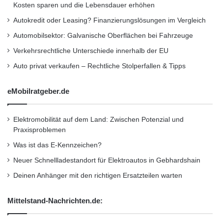
Standzeit empfiehlt sich ein Ölwechsel auch
Kosten sparen und die Lebensdauer erhöhen
außerhalb der Wartungsintervalle in einer
Autokredit oder Leasing? Finanzierungslösungen im Vergleich
Fachwerkstatt.
Automobilsektor: Galvanische Oberflächen bei Fahrzeuge
Sehen und gesehen werden, hat jeder
Verkehrsrechtliche Unterschiede innerhalb der EU
Auto privat verkaufen – Rechtliche Stolperfallen & Tipps
motorisierte Zweiradpilot naturgemäß im Blut.
Aus Eigenschutz gehört die Prüfung der
eMobilratgeber.de
lichttechnischen Anlage am Motorrad schon
allein daher zu den Kontrollpunkten vorm
Elektromobilität auf dem Land: Zwischen Potenzial und
Praxisproblemen
Saisonstart. Zuvor wurden dazu die Batterie in
Was ist das E-Kennzeichen?
Augenschein genommen, die Kontakte
Neuer Schnellladestandort für Elektroautos in Gebhardshain
entsprechend gereinigt und gefettet sowie der
Deinen Anhänger mit den richtigen Ersatzteilen warten
Ladezustand überprüft. Der Einbau der
Mittelstand-Nachrichten.de:
Batterie erfolgt zuerst mit dem Anschluss des
Pluspols, danach wird der Minuspol mit dem