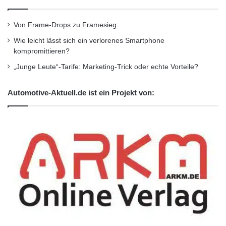
Sicherheit geht vor
Von Frame-Drops zu Framesieg:
Wie leicht lässt sich ein verlorenes Smartphone
Der Pflegezustand der Sicherheitsausrüstung
kompromittieren?
„Junge Leute“-Tarife: Marketing-Trick oder echte Vorteile?
darf nicht unterschätzt werden. Ob
Lederkombi oder Textilkleidung, beide
Automotive-Aktuell.de ist ein Projekt von:
brauchen regelmäßige und gründliche
Reinigung sowie Pflege. Dabei ist stets auf den
richtigen Sitz der Protektoren zu achten. Der
Sturzhelm gehört wohl zu den wichtigsten
Lebensrettern überhaupt. Auch er benötigt
einen Frühjahrsputz. Helm und Visier müssen
von Winterstaub und Insektenresten befreit
werden. Verkratzte Visiere beeinträchtigen die