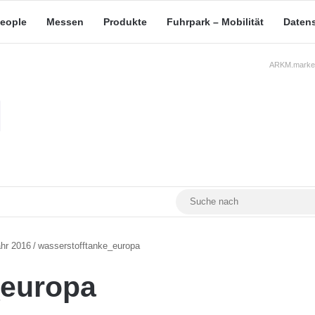
eople
Messen
Produkte
Fuhrpark – Mobilität
Daten
ARKM.market
RSS
Facebook
YouTube
Mastodon
ahr 2016
/
wasserstofftanke_europa
_europa