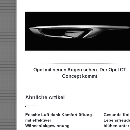
O
p
e
l
m
i
t
n
e
u
Opel mit neuen Augen sehen: Der Opel GT
e
Concept kommt
n
A
u
Ähnliche Artikel
g
e
n
Frische Luft dank Komfortlüftung
Gesunde Koi
s
mit effektiver
Lebensfreude
e
Wärmerückgewinnung
blühen unter