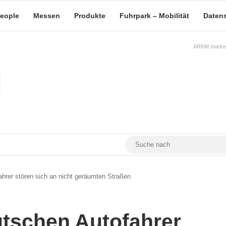
eople
Messen
Produkte
Fuhrpark – Mobilität
Daten
ARKM.market
RSS
Facebook
YouTube
Mastodon
ahrer stören sich an nicht geräumten Straßen
utschen Autofahrer