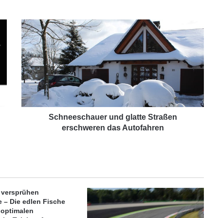
S
c
h
n
e
e
s
c
h
a
Schneeschauer und glatte Straßen
u
erschweren das Autofahren
e
r
u
n
d
g
 versprühen
l
 – Die edlen Fische
a
 optimalen