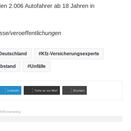
n 2.006 Autofahrer ab 18 Jahren in
sse/veroeffentlichungen
Deutschland
Kfz-Versicherungsexperte
abstand
Unfälle
LinkedIn
Teile es via Mail
Drucken
KM.marketing