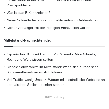
Elektromobilität auf dem Land: Zwischen Potenzial und
von bowatech eine hohe
Praxisproblemen
Wärmespeicherkapazität auf, wodurch die
Was ist das E-Kennzeichen?
Energie nicht ans Erdreich verloren geht. Eine
Neuer Schnellladestandort für Elektroautos in Gebhardshain
Deinen Anhänger mit den richtigen Ersatzteilen warten
präzise Verarbeitung verhindert
Wärmebrücken und spart folglich wertvolle
Mittelstand-Nachrichten.de:
Energie und Kosten ein. Die bereits im
Grundpreis enthaltene Statik der Bodenplatte
Japanisches Schwert kaufen: Was Sammler über Nihonto,
Recht und Wert wissen sollten
und die Heizlastberechnung untermauern den
Digitale Souveränität im Mittelstand: Wann sich europäische
so wichtigen Grundstein des Eigenheims. Mehr
Softwarealternativen wirklich lohnen
unter
www.homeplaza.de
.
Viel Traffic, wenig Umsatz: Warum mittelständische Websites an
den falschen Stellen optimiert werden
ARKM.marketing