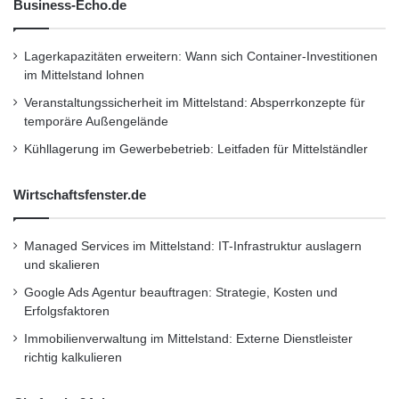
Business-Echo.de
Lagerkapazitäten erweitern: Wann sich Container-Investitionen
im Mittelstand lohnen
Veranstaltungssicherheit im Mittelstand: Absperrkonzepte für
temporäre Außengelände
Kühllagerung im Gewerbebetrieb: Leitfaden für Mittelständler
Wirtschaftsfenster.de
Effektiv und effizient: Eine werkseitig
Managed Services im Mittelstand: IT-Infrastruktur auslagern
integrierte Fußbodenheizung untermauert
und skalieren
die Vorteile einer Thermobodenplatte und
Google Ads Agentur beauftragen: Strategie, Kosten und
Erfolgsfaktoren
trägt zum hohen Wohlfühlfaktor bei. (Foto:
Immobilienverwaltung im Mittelstand: Externe Dienstleister
Homeplaza/bowatech)
richtig kalkulieren