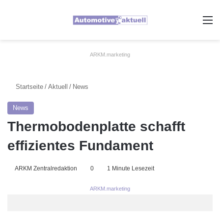
A
ARKM.marketing
Startseite
/
Aktuell
/
News
News
Thermobodenplatte schafft
effizientes Fundament
ARKM Zentralredaktion
0
1 Minute Lesezeit
ARKM.marketing