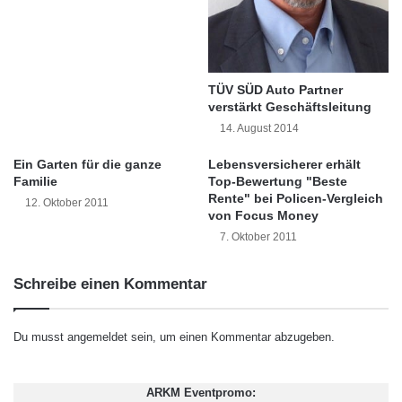
r
n
t
t
g
U
e
m
r
w
TÜV SÜD Auto Partner
ä
verstärkt Geschäftsleitung
e
t
l
14. August 2014
u
t
n
Ein Garten für die ganze
Lebensversicherer erhält
u
Familie
Top-Bewertung "Beste
d
n
Rente" bei Policen-Vergleich
S
d
12. Oktober 2011
von Focus Money
o
K
7. Oktober 2011
l
l
a
i
r
m
Schreibe einen Kommentar
a
a
Hochwertige Qualität bietet eine gut
n
l
isolierte und robuste Thermobodenplatte.
Du musst
angemeldet
sein, um einen Kommentar abzugeben.
a
Sie legt den Grundstein für ein effizientes
g
e
ARKM Eventpromo:
und sparsames Eigenheim. (Foto: