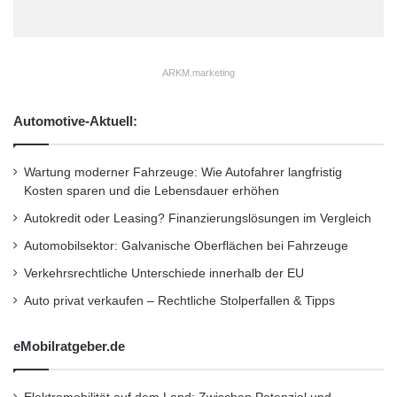
Homeplaza/bowatech)
ARKM.marketing
Im Vergleich zu gewöhnlichen Platten
überzeugt die Thermoplatte mit ihrem
Automotive-Aktuell:
frostunempfindlichen Material und macht ein
aufwendiges Betonieren von
Wartung moderner Fahrzeuge: Wie Autofahrer langfristig
Kosten sparen und die Lebensdauer erhöhen
Streifenfundamenten überflüssig. Neben der
Autokredit oder Leasing? Finanzierungslösungen im Vergleich
enormen Zeiteinsparung – da Estrich und
Automobilsektor: Galvanische Oberflächen bei Fahrzeuge
Estrichdämmung nicht erforderlich sind –
Verkehrsrechtliche Unterschiede innerhalb der EU
sprechen auch die bereits werkseitig integrierte
Auto privat verkaufen – Rechtliche Stolperfallen & Tipps
Trinkwasserleitung sowie die Fußbodenheizung
eMobilratgeber.de
für sich. Können herkömmliche Platten Wärme
nicht speichern, weist die Thermobodenplatte