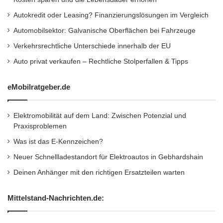
n
Veranstaltungstribüne auf dem „neuen“
g
Autokredit oder Leasing? Finanzierungslösungen im Vergleich
e
Skid Pad.
Automobilsektor: Galvanische Oberflächen bei Fahrzeuge
n
Verkehrsrechtliche Unterschiede innerhalb der EU
Gegen 14:00 Uhr: Offizielle Begrüßung mit
Auto privat verkaufen – Rechtliche Stolperfallen & Tipps
Opel-Chef Dr. Karl-Thomas Neumann auf
der großen Bühne auf dem „neuen“ Skid
eMobilratgeber.de
Pad.
Elektromobilität auf dem Land: Zwischen Potenzial und
Ausstellungen zu Themen wie „Testen in
Praxisproblemen
Dudenhofen“, Erlkönige, Motosporthistorie
Was ist das E-Kennzeichen?
und Historie der Achsentwicklung.
Neuer Schnellladestandort für Elektroautos in Gebhardshain
Ausstellung zahlreicher Oldtimer aus fünf
Deinen Anhänger mit den richtigen Ersatzteilen warten
Jahrzehnten auf dem gesamten
Mittelstand-Nachrichten.de:
Veranstaltungsgelände.