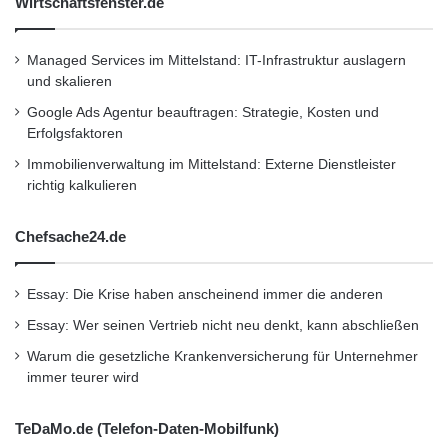
Wirtschaftsfenster.de
den BVB-Fantruck.
Vorführungen des Rüsselsheimer Hochrad-
Managed Services im Mittelstand: IT-Infrastruktur auslagern
und skalieren
Sportvereins.
Google Ads Agentur beauftragen: Strategie, Kosten und
Kids können auf einer Spezialstrecke ein
Erfolgsfaktoren
Zertifikat als „Testfahrer“ erwerben, ein
Immobilienverwaltung im Mittelstand: Externe Dienstleister
richtig kalkulieren
Fahrzeug nach ihren Wünschen bemalen
und einen echten Boxenstopp ausführen.
Chefsache24.de
Verkauf von ferngesteuerten RC-Modellen
Essay: Die Krise haben anscheinend immer die anderen
mit einer großen Versuchsbahn.
Essay: Wer seinen Vertrieb nicht neu denkt, kann abschließen
Informationsstände der Bereiche Talent
Warum die gesetzliche Krankenversicherung für Unternehmer
Akquise, Energie@Opel, Umweltschutz,
immer teurer wird
VIACTIV-Krankenkasse und IG Metall.
TeDaMo.de (Telefon-Daten-Mobilfunk)