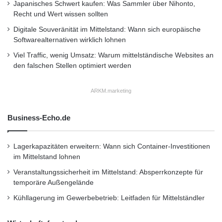
Teilnahme der Alt-Opel-IG mit bis zu 200
Japanisches Schwert kaufen: Was Sammler über Nihonto,
Recht und Wert wissen sollten
historischen Fahrzeugen.
Digitale Souveränität im Mittelstand: Wann sich europäische
Verkauf von Neu- und Gebrauchtwagen
Softwarealternativen wirklich lohnen
und Leasingangebote vom Verkauf an
Viel Traffic, wenig Umsatz: Warum mittelständische Websites an
den falschen Stellen optimiert werden
Mitarbeiter sowie Probefahrten mit bis zu
200 Fahrzeugen.
ARKM.marketing
Verkauf von Artikeln der Opel-Collection
Business-Echo.de
und des Opel-Shops.
Borussia Dortmund bietet auf 700
Lagerkapazitäten erweitern: Wann sich Container-Investitionen
im Mittelstand lohnen
Quadratmetern mehrere
Veranstaltungssicherheit im Mittelstand: Absperrkonzepte für
Geschicklichkeitsparcours, spannende
temporäre Außengelände
Spiele von Fußballgolf und Fußballkegeln
Kühllagerung im Gewerbebetrieb: Leitfaden für Mittelständler
bis zum Mini-Opel-ADAM-Rennen sowie