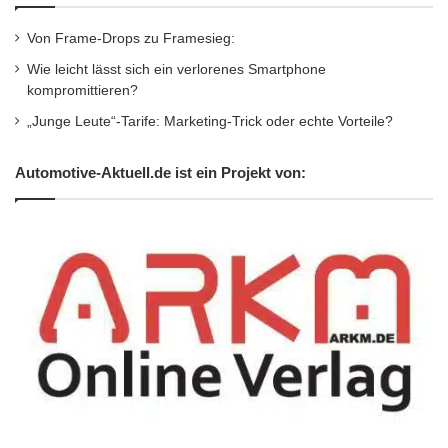
Parkplätze befinden sich auf der neuen
Von Frame-Drops zu Framesieg:
„Langen Geraden“ direkt am Opel Test Center.
Wie leicht lässt sich ein verlorenes Smartphone
Sollte die dortige Kapazität nicht ausreichen,
kompromittieren?
stehen weitere Parkmöglichkeiten am
„Junge Leute“-Tarife: Marketing-Trick oder echte Vorteile?
Strandbad Rodgau zur Verfügung. Von dort
Automotive-Aktuell.de ist ein Projekt von:
und von der S-Bahn-Station Rodgau-
Dudenhofen fahren Shuttlebusse zum
Veranstaltungsgelände. Besuchern aus den
umliegenden Ortschaften wird empfohlen, das
Fahrrad zu benutzen. Hierfür sind ausreichend
Abstellplätze am Haupteingang vorhanden.
Quelle: Opel-Kommunikation