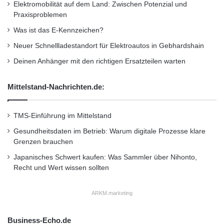
und in solchen Gerichtsbarkeiten, in denen
e
Elektromobilität auf dem Land: Zwischen Potenzial und
r
i
Praxisproblemen
o
dies im Rahmen geltender Gesetze gestattet
n
G
Was ist das E-Kennzeichen?
i
ist.
Neuer Schnellladestandort für Elektroautos in Gebhardshain
m
i
Deinen Anhänger mit den richtigen Ersatzteilen warten
Über Aleris
n
t
Mittelstand-Nachrichten.de:
e
Aleris ist ein weltweit führender Anbieter von
r
a
Aluminium-Walzprodukten und
TMS-Einführung im Mittelstand
k
Strangpressprodukten, Aluminium-Recycling
t
Gesundheitsdaten im Betrieb: Warum digitale Prozesse klare
i
Grenzen brauchen
und spezifischer Legierungen in privater Hand.
v
Japanisches Schwert kaufen: Was Sammler über Nihonto,
e
Mit Hauptsitz in Beachwood, Ohio, betreibt das
Recht und Wert wissen sollten
n
Unternehmen mehr als 40
G
2
ARKM.marketing
Produktionsstandorte in Nordamerika, Europa
I
n
und Asien. Weitere Informationen finden Sie
Business-Echo.de