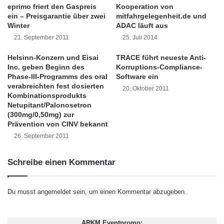
f
a
Tauschangebotes bereitstellen.
eprimo friert den Gaspreis
Kooperation von
e
t
ein – Preisgarantie über zwei
mitfahrgelegenheit.de und
n
t
Winter
ADAC läuft aus
d
e
Das Tauschangebot läuft um 5:00 Uhr
21. September 2011
25. Juli 2014
s
r
nachmittags, New Yorker Zeit, am 12. Oktober
t
i
Helsinn-Konzern und Eisai
TRACE führt neueste Anti-
e
e
Inc. geben Beginn des
Korruptions-Compliance-
2011 aus, wenn das Unternehmen es nicht
V
n
Phase-III-Programms des oral
Software ein
e
u
verabreichten fest dosierten
verlängert. Gültige Angebote für die
20. Oktober 2011
r
Kombinationsprodukts
n
ausgegebenen Schuldverschreibungen
Netupitant/Palonosetron
ä
d
(300mg/0,50mg) zur
n
s
müssen vor Ablauf des Tauschangebotes
Prävention von CINV bekannt
d
t
26. September 2011
e
abgegeben bzw. zurückgezogen werden.
i
r
f
u
t
Schreibe einen Kommentar
Die U.S. Bank National Association,
n
u
g
n
Treuhänderin im Rahmen des Anleihevertrages
s
g
Du musst
angemeldet
sein, um einen Kommentar abzugeben.
e
der Schuldverschreibungen, dient bei diesem
e
i
a
Tauschangebot als Agentin des Tauschs.
t
r
ARKM Eventpromo: