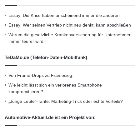
enthalten, sind Prognosen, die zukünftige
Essay: Die Krise haben anscheinend immer die anderen
Ereignisse und Umstände kennzeichnen
Essay: Wer seinen Vertrieb nicht neu denkt, kann abschließen
sollen. Prognosen beziehen sich u.a. auf
Warum die gesetzliche Krankenversicherung für Unternehmer
zukünftige Kosten und Preise von Gütern,
immer teurer wird
Produktionsmengen, Branchentrends, die
TeDaMo.de (Telefon-Daten-Mobilfunk)
Nachfrage nach unseren Produkten und
Dienstleistungen, erwartete
Von Frame-Drops zu Framesieg:
Kosteneinsparungen, prognostizierten Nutzen
Wie leicht lässt sich ein verlorenes Smartphone
kompromittieren?
neuer Produkte oder Betriebseinrichtungen
„Junge Leute“-Tarife: Marketing-Trick oder echte Vorteile?
und geschätzte Betriebsergebnisse.
Prognosen unterliegen bekannten und
Automotive-Aktuell.de ist ein Projekt von:
unbekannten Risiken und Unwägbarkeiten, die
dazu führen können, dass die tatsächlichen