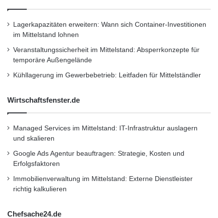
f
unter
http://www.aleris.com.
o
f
Lagerkapazitäten erweitern: Wann sich Container-Investitionen
o
im Mittelstand lohnen
Prognosen
r
Veranstaltungssicherheit im Mittelstand: Absperrkonzepte für
u
temporäre Außengelände
m
Bei bestimmten Aussagen in dieser
Kühllagerung im Gewerbebetrieb: Leitfaden für Mittelständler
Pressemitteilung handelt es sich um
“Prognosen” im Sinne der US-
Wirtschaftsfenster.de
Wertpapiergesetze. Aussagen, die auf
Managed Services im Mittelstand: IT-Infrastruktur auslagern
Überzeugungen und Erwartungen beruhen und
und skalieren
die Begriffe “können”, “könnten”, “würden”,
Google Ads Agentur beauftragen: Strategie, Kosten und
Erfolgsfaktoren
“sollten”, “werden”, “glauben”, “erwarten”,
Immobilienverwaltung im Mittelstand: Externe Dienstleister
“vorhersehen”, “planen”, “schätzen”,
richtig kalkulieren
“abzielen”, “prognostizieren”, “entgegensehen”,
Chefsache24.de
“beabsichtigen” und ähnliche Begriffe