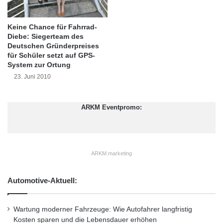
Ministerium für Wissenschaft, Forschung und
e
n
Kunst Baden-Württemberg.
Keine Chance für Fahrrad-
-
Diebe: Siegerteam des
N
Deutschen Gründerpreises
Vor diesem Hintergrund wird Anja Krätschmer
e
für Schüler setzt auf GPS-
u
System zur Ortung
relevante Aktivitäten und Erfolgsprojekte zum
w
23. Juni 2010
a
automatisierten, vernetzten und elektrischen
g
Fahren im Rahmen der Jahresveranstaltung
e
ARKM Eventpromo:
n
des Forum ElektroMobilität e.V. vorstellen. „Die
Digitalisierung hat eine Revolution im
Fahrzeugbau, Automotive- und
ARKM.marketing
Mobilitätssektor eingeleitet.“, sagt Anja
Automotive-Aktuell:
Krätschmer und meint: „Wichtige Treiber neuer
Mobilitätslösungen sind „Embedded IT“,
Wartung moderner Fahrzeuge: Wie Autofahrer langfristig
„Connected Car“, „Sharing Economy“ und
Kosten sparen und die Lebensdauer erhöhen