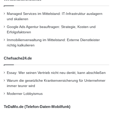
Allianz Verkehr
Keynote: „Nutzen des automatisierten Fahrens
Managed Services im Mittelstand: IT-Infrastruktur auslagern
und skalieren
auf Straße und Schiene“
Google Ads Agentur beauftragen: Strategie, Kosten und
Erfolgsfaktoren
– Michael Meurer, eNOVA Strategiekreis
Immobilienverwaltung im Mittelstand: Externe Dienstleister
richtig kalkulieren
Elektromobilität
„F&E Roadmaps und Empfehlungen zu den
Chefsache24.de
Themen Elektromobilität und automatisiertes
Fahren“
Essay: Wer seinen Vertrieb nicht neu denkt, kann abschließen
Warum die gesetzliche Krankenversicherung für Unternehmer
immer teurer wird
– Dr. Franz Geyer, BMW AG
Moderner Lobbyismus
„Freude am automatisierten Fahren im Kontext
der Elektromobilität“
TeDaMo.de (Telefon-Daten-Mobilfunk)