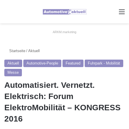
A
ARKM.marketing
Startseite
/
Aktuell
Aktuell
Automotive-People
Featured
Fuhrpark - Mobilität
Messe
Automatisiert. Vernetzt.
Elektrisch: Forum
ElektroMobilität – KONGRESS
2016