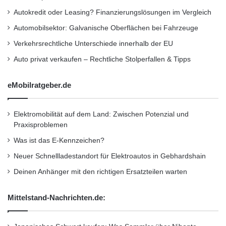
Autokredit oder Leasing? Finanzierungslösungen im Vergleich
automatisiertes Fahren. Dabei bietet
Automobilsektor: Galvanische Oberflächen bei Fahrzeuge
insbesondere die zunehmende Elektrifizierung
Verkehrsrechtliche Unterschiede innerhalb der EU
von Antriebsstrang und Nebenaggregaten nicht
Auto privat verkaufen – Rechtliche Stolperfallen & Tipps
nur die Chance zur effizienteren
Energienutzung, sondern auch das Potenzial
eMobilratgeber.de
der weniger aufwändigen Steuerung von
Elektromobilität auf dem Land: Zwischen Potenzial und
Fahrzeugen durch Drive-by-Wire-Technologie.“
Praxisproblemen
Was ist das E-Kennzeichen?
Die Expertin geht in ihrem Vortrag
Neuer Schnellladestandort für Elektroautos in Gebhardshain
„Automatisiert. Vernetzt. Elektrisch. – Der
Deinen Anhänger mit den richtigen Ersatzteilen warten
Spitzencluster Elektromobilität Süd-West“, auf
ausgewählte Projekte des Clusters ein. So
Mittelstand-Nachrichten.de:
stellt sie u.a. das Projekt AUTOPLES vor,