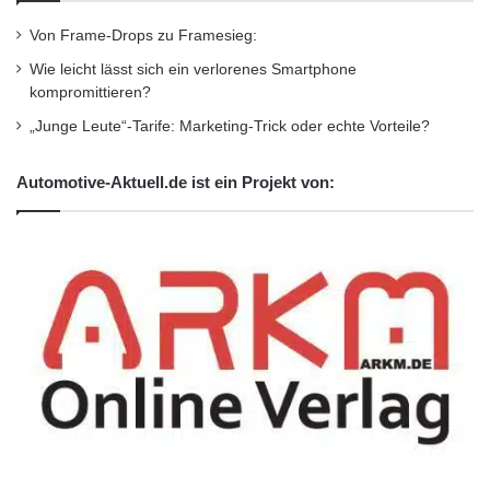
– Heiko Ehrich, TÜV NORD AG
Von Frame-Drops zu Framesieg:
„Vom Fahrassistenzsystem zum
Wie leicht lässt sich ein verlorenes Smartphone
kompromittieren?
(teil-)automatisierten Fahren“
„Junge Leute“-Tarife: Marketing-Trick oder echte Vorteile?
Der KONGRESS bildet das Thema
Automotive-Aktuell.de ist ein Projekt von:
Elektromobilität ganzheitlich ab und bietet
zusätzlich zum „Automatisierten und
Vernetzten Fahren“ weitere 4
technologiespezifische Vortragssessions mit
jeweils 5 Vorträgen:
(Auszug aus dem Programm)
· Session „Bauen, Wohnen, Laden –