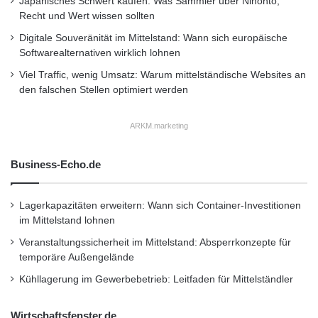
Japanisches Schwert kaufen: Was Sammler über Nihonto,
welches vom Bundesministerium für Bildung
Recht und Wert wissen sollten
und Forschung gefördert wird. Dieses Projekt
Digitale Souveränität im Mittelstand: Wann sich europäische
Softwarealternativen wirklich lohnen
demonstriert z.B. das fahrerlose Parken und
Viel Traffic, wenig Umsatz: Warum mittelständische Websites an
Laden im Parkhaus: Der Fahrer kann das
den falschen Stellen optimiert werden
Fahrzeug vor der Schranke verlassen und das
ARKM.marketing
Fahrzeug legt sechs Stockwerke
vollautomatisiert bis zum Laderoboter zurück.
Business-Echo.de
Neben dem Vortrag von Anja Krätschmer
Lagerkapazitäten erweitern: Wann sich Container-Investitionen
sind in der Session „Automatisiertes und
im Mittelstand lohnen
Vernetztes Fahren“ u.a. zu hören:
Veranstaltungssicherheit im Mittelstand: Absperrkonzepte für
temporäre Außengelände
Kühllagerung im Gewerbebetrieb: Leitfaden für Mittelständler
– Prof. Dr. Uwe Clausen, Fraunhofer-Institut
für Materialfluss und Logistik IML / Fraunhofer-
Wirtschaftsfenster.de