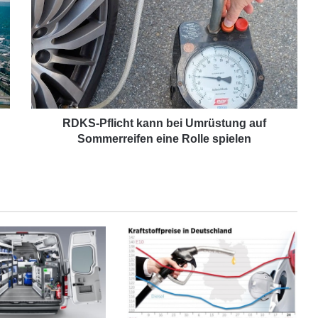
D
K
S
-
P
f
l
i
c
RDKS-Pflicht kann bei Umrüstung auf
h
Sommerreifen eine Rolle spielen
t
k
a
n
n
b
e
i
U
m
r
ü