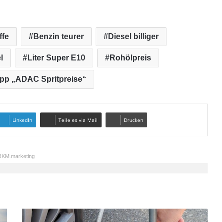
ffe
Benzin teurer
Diesel billiger
l
Liter Super E10
Rohölpreis
pp „ADAC Spritpreise“
LinkedIn
Teile es via Mail
Drucken
KM.marketing
R