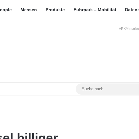
eople
Messen
Produkte
Fuhrpark – Mobilität
Daten
ARKM.market
RSS
Facebook
YouTube
Mastodon
el billiger