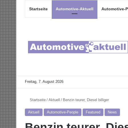
Startseite
Automotive-Aktuell
Automotive-P
Freitag, 7. August 2026
Startseite
/
Aktuell
/
Benzin teurer, Diesel billiger
Aktuell
Automotive-People
Featured
News
Benzin teurer, Dies