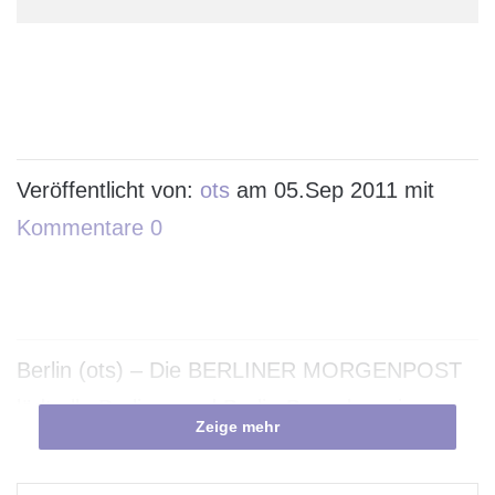
Veröffentlicht von:
ots
am 05.Sep 2011 mit
Kommentare 0
Berlin (ots) – Die BERLINER MORGENPOST
lädt alle Berliner und Berlin-Besucher ein,
Zeige mehr
besondere Sehenswürdigkeiten von Berlin und
seiner Umgebung künftig auch digital zu