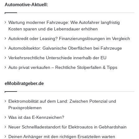
a
A
Automotive-Aktuell:
l
p
Kurzverweis
2
a
0
r
Wartung moderner Fahrzeuge: Wie Autofahrer langfristig
1
t
Kosten sparen und die Lebensdauer erhöhen
1
m
Firmenkommunikation
PR
Autokredit oder Leasing? Finanzierungslösungen im Vergleich
e
n
Automobilsektor: Galvanische Oberflächen bei Fahrzeuge
Unternehmensmeldungen
t
Verkehrsrechtliche Unterschiede innerhalb der EU
s
Wirtschaftsnachrichten
Auto privat verkaufen – Rechtliche Stolperfallen & Tipps
eMobilratgeber.de
Elektromobilität auf dem Land: Zwischen Potenzial und
Praxisproblemen
Was ist das E-Kennzeichen?
Neuer Schnellladestandort für Elektroautos in Gebhardshain
Deinen Anhänger mit den richtigen Ersatzteilen warten