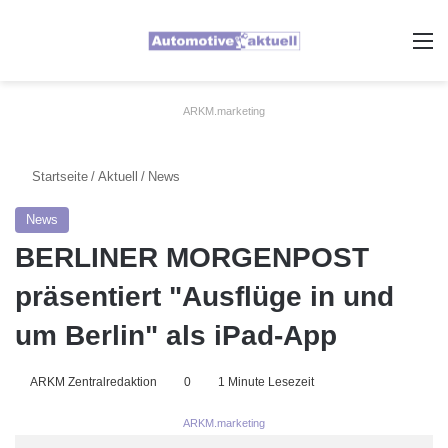
A
ARKM.marketing
Startseite
/
Aktuell
/
News
News
BERLINER MORGENPOST
präsentiert "Ausflüge in und
um Berlin" als iPad-App
ARKM Zentralredaktion
0
1 Minute Lesezeit
ARKM.marketing