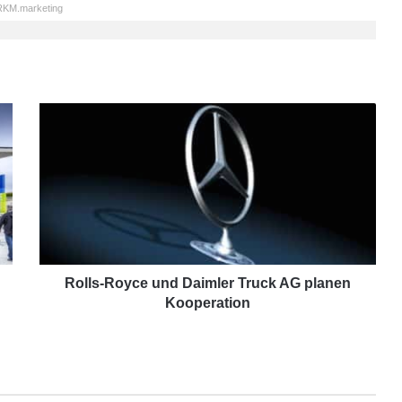
KM.marketing
R
o
l
l
s
-
R
o
y
c
Rolls-Royce und Daimler Truck AG planen
e
Kooperation
u
n
d
D
a