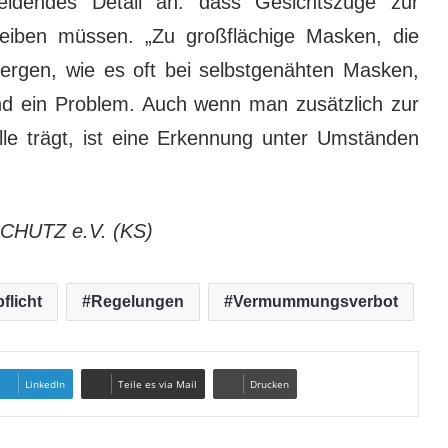
idendes Detail an: dass Gesichtszüge zur
bleiben müssen. „Zu großflächige Masken, die
bergen, wie es oft bei selbstgenähten Masken,
sind ein Problem. Auch wenn man zusätzlich zur
e trägt, ist eine Erkennung unter Umständen
CHUTZ e.V. (KS)
flicht
Regelungen
Vermummungsverbot
LinkedIn
Teile es via Mail
Drucken