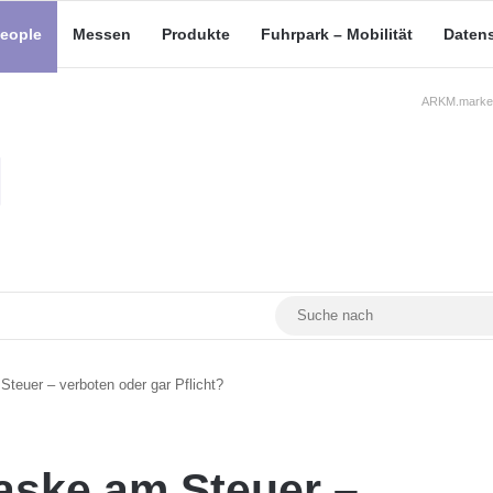
eople
Messen
Produkte
Fuhrpark – Mobilität
Daten
ARKM.market
RSS
Facebook
YouTube
Mastodon
teuer – verboten oder gar Pflicht?
aske am Steuer –