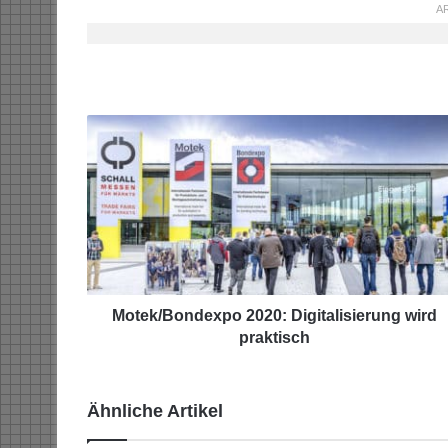
AR
M
o
t
e
k
/
B
o
n
d
Motek/Bondexpo 2020: Digitalisierung wird
e
praktisch
x
p
o
Ähnliche Artikel
2
0