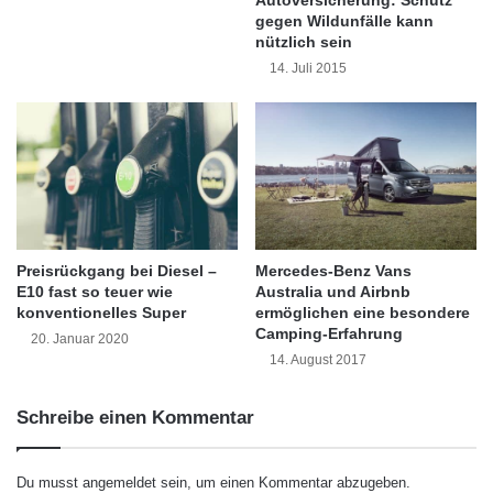
jährigen Produktionszeit ein absoluter
t
gegen Wildunfälle kann
nützlich sein
s
Verkaufsschlager. Über die insgesamt tausend
u
14. Juli 2015
Kilometer lange Rallyestrecke wird aus jeder
b
i
Corsa-Epoche mindestens ein Vertreter am
s
h
Start sein. Und auch der neue Corsa E, der
i
vom 4. bis 19. Oktober auf dem Pariser
H
ä
Autosalon seine Weltpremiere feiern wird,
n
Preisrückgang bei Diesel –
Mercedes-Benz Vans
kann von den Zuschauern und Teilnehmern
d
E10 fast so teuer wie
Australia und Airbnb
l
der Creme 21 aus nächster Nähe bestaunt
konventionelles Super
ermöglichen eine besondere
e
Camping-Erfahrung
20. Januar 2020
r
werden – allerdings noch in schwarz-weißer
14. August 2017
n
Erlkönigtarnung.
Schreibe einen Kommentar
Unter seiner Motorhaube schnurrt ein komplett
Du musst
angemeldet
sein, um einen Kommentar abzugeben.
überarbeiteter 1,3-Liter-Dieselmotor. Dessen