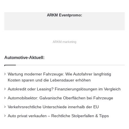
geschmeidige 75 PS ermöglichen souveränes
ARKM Eventpromo:
Fahren und Beschleunigen schon bei niedrigen
Drehzahlen -bei minimaler
Geräuschentwicklung und geringstem
ARKM.marketing
Verbrauch. Von der Traditionsabteilung Opel
Classic gehen außer den insgesamt sieben
Automotive-Aktuell:
Corsa der verschiedenen Baujahre noch die
Wartung moderner Fahrzeuge: Wie Autofahrer langfristig
Evergreens Admiral A V8, Calibra, Kapitän, ein
Kosten sparen und die Lebensdauer erhöhen
Commodore C Krankenwagen sowie der für
Autokredit oder Leasing? Finanzierungslösungen im Vergleich
den Besuch des holländischen Königspaares
Automobilsektor: Galvanische Oberflächen bei Fahrzeuge
2013 in Rüsselsheim orange folierte Cascada
Verkehrsrechtliche Unterschiede innerhalb der EU
auf Tour.
Auto privat verkaufen – Rechtliche Stolperfallen & Tipps