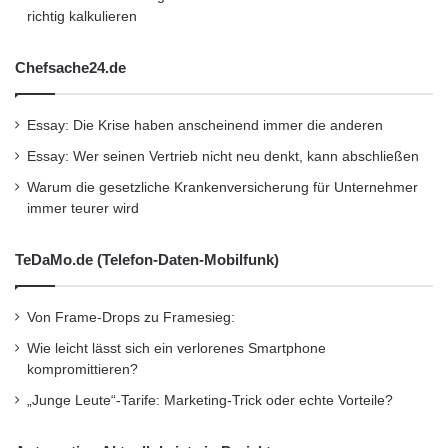
Rallye
richtig kalkulieren
Youngtimer aus dem Classic-Bestand von Opel
Chefsache24.de
Youngtimer-Rallye
Essay: Die Krise haben anscheinend immer die anderen
Zeichen von fünf Generationen Opel Corsa
Essay: Wer seinen Vertrieb nicht neu denkt, kann abschließen
Warum die gesetzliche Krankenversicherung für Unternehmer
immer teurer wird
TeDaMo.de (Telefon-Daten-Mobilfunk)
Von Frame-Drops zu Framesieg:
Wie leicht lässt sich ein verlorenes Smartphone
kompromittieren?
„Junge Leute“-Tarife: Marketing-Trick oder echte Vorteile?