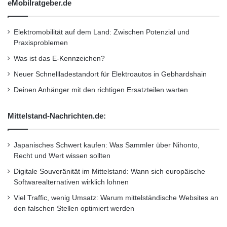
eMobilratgeber.de
Die Creme 21-Ausfahrt bricht mit den
Konventionen von Oldtimer-Rallyes.
Elektromobilität auf dem Land: Zwischen Potenzial und
Gleichmäßigkeitsprüfungen und
Praxisproblemen
Durchschnittsgeschwindigkeit spielen hier
Was ist das E-Kennzeichen?
Neuer Schnellladestandort für Elektroautos in Gebhardshain
keine Rolle. Dafür sorgen automobil-
Deinen Anhänger mit den richtigen Ersatzteilen warten
spezifische Wissensspiele und teils sehr
schräge Sonderprüfungen für viel Vergnügen
Mittelstand-Nachrichten.de:
bei den Teilnehmern. Das bunte Starterfeld
steuert auf den Etappen daher Ziele wie die
Japanisches Schwert kaufen: Was Sammler über Nihonto,
Recht und Wert wissen sollten
Motorsport-Arena in Oschersleben, das
Digitale Souveränität im Mittelstand: Wann sich europäische
Hubschraubermuseum in Bückeburg oder
Softwarealternativen wirklich lohnen
auch den Old- und Youngtimer-Tempel
Viel Traffic, wenig Umsatz: Warum mittelständische Websites an
den falschen Stellen optimiert werden
„Lenkwerk“ in Bielefeld an.