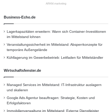
ARKM.marketing
Auf der Abendveranstaltung am vorletzten
Rallye-Tag im Bielefelder „Lenkwerk“ wird nicht
Business-Echo.de
nur ausgiebig gefeiert werden, sondern es
Lagerkapazitäten erweitern: Wann sich Container-Investitionen
können obendrein auch drei historische Opel-
im Mittelstand lohnen
Studien bestaunt werden: Der Corsa Spider
Veranstaltungssicherheit im Mittelstand: Absperrkonzepte für
temporäre Außengelände
von 1983, ein bügelfreies Cabriolet, der Corsa
Kühllagerung im Gewerbebetrieb: Leitfaden für Mittelständler
Scamp von 1993, ein ultimatives Freizeitmobil
und der Corsa Sprint, ein Gruppe-B-
Wirtschaftsfenster.de
Tourenwagen aus dem Jahr 1984.
Managed Services im Mittelstand: IT-Infrastruktur auslagern
und skalieren
Corsa Scamp
Corsa Spider
Google Ads Agentur beauftragen: Strategie, Kosten und
Erfolgsfaktoren
Corsa Sprint
Creme 21
Opel Classic
Immobilienverwaltung im Mittelstand: Externe Dienstleister