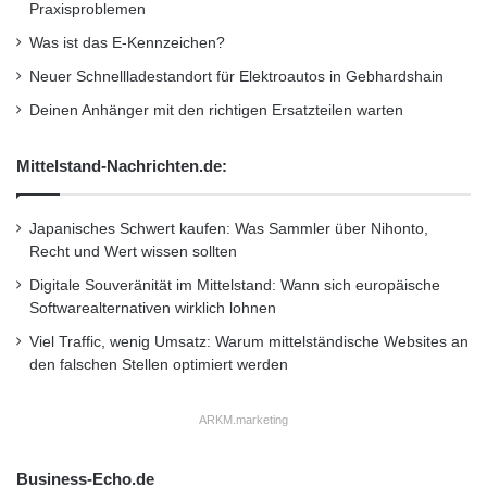
Praxisproblemen
eigenständigen Sportfahrwerk die AMG-
Was ist das E-Kennzeichen?
charakteristische hohe Fahrdynamik und mehr
Neuer Schnellladestandort für Elektroautos in Gebhardshain
Agilität.
Deinen Anhänger mit den richtigen Ersatzteilen warten
Quelle: Daimler AG
Mittelstand-Nachrichten.de:
AMG
Automatikgetriebe
Japanisches Schwert kaufen: Was Sammler über Nihonto,
Recht und Wert wissen sollten
Benzinmotor
E-Klasse
Kombi
Digitale Souveränität im Mittelstand: Wann sich europäische
Softwarealternativen wirklich lohnen
Mercedes-Benz
Raumkonzept
Viel Traffic, wenig Umsatz: Warum mittelständische Websites an
den falschen Stellen optimiert werden
Sitzbank
ARKM.marketing
Business-Echo.de