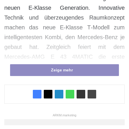
neuen E‑Klasse Generation. Innovative
Technik und überzeugendes Raumkonzept
machen das neue E‑Klasse T‑Modell zum
intelligentesten Kombi, den Mercedes‑Benz je
gebaut hat. Zeitgleich feiert mit dem
Mercedes‑AMG E 43 4MATIC die erste
Performance-Stufe Premiere.
Zeige mehr
Beim Raumangebot gehört das E-Klasse T-
Modell nach wie vor zu den Favoriten in
seinem Segment: Das Ladevolumen beträgt
bis zu 1.820 Liter, und trotz deutlich
ARKM.marketing
sportlicherer Dachlinie stellen Kopffreiheit und