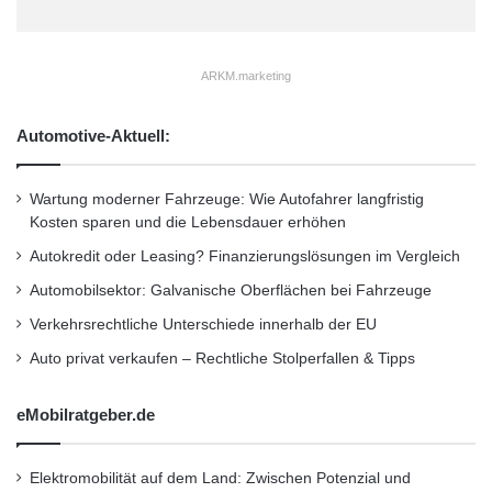
S
480 Newtonmeter verfügt. Alle Modelle sind bei
U
V
der Markteinführung mit dem neuen
ARKM.marketing
s
Neungang-Automatikgetriebe 9G‑TRONIC
Automotive-Aktuell:
ausgerüstet.
Wartung moderner Fahrzeuge: Wie Autofahrer langfristig
Die erste Performance-Stufe des neuen
Kosten sparen und die Lebensdauer erhöhen
Multitalents ist das Mercedes‑AMG E 43
Autokredit oder Leasing? Finanzierungslösungen im Vergleich
4MATIC T‑Modell, ebenfalls erhältlich ab
Automobilsektor: Galvanische Oberflächen bei Fahrzeuge
viertem Quartal. Es bietet mit dem 295 kW
Verkehrsrechtliche Unterschiede innerhalb der EU
(401 PS) starken 3,0‑Liter-V6-Biturbomotor,
Auto privat verkaufen – Rechtliche Stolperfallen & Tipps
dem Automatikgetriebe 9G‑TRONIC mit
eMobilratgeber.de
verkürzten Schaltzeiten, dem Allradantrieb
AMG Performance 4MATIC und dem
Elektromobilität auf dem Land: Zwischen Potenzial und