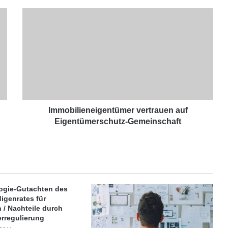
I
m
m
o
b
i
l
i
e
n
Immobilieneigentümer vertrauen auf
e
Eigentümerschutz-Gemeinschaft
i
g
e
n
t
ü
ogie-Gutachten des
m
igenrates für
e
 / Nachteile durch
r
rregulierung
v