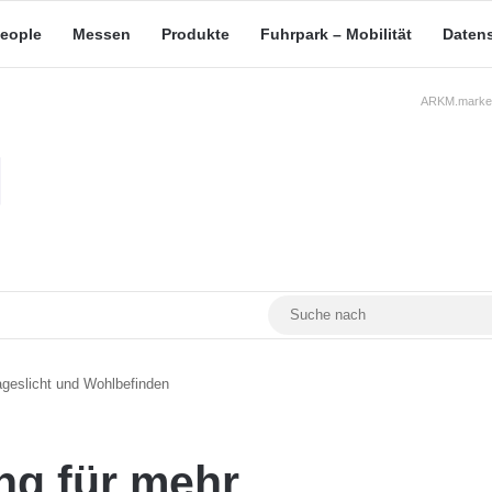
eople
Messen
Produkte
Fuhrpark – Mobilität
Daten
ARKM.market
RSS
Facebook
YouTube
Mastodon
ageslicht und Wohlbefinden
ng für mehr