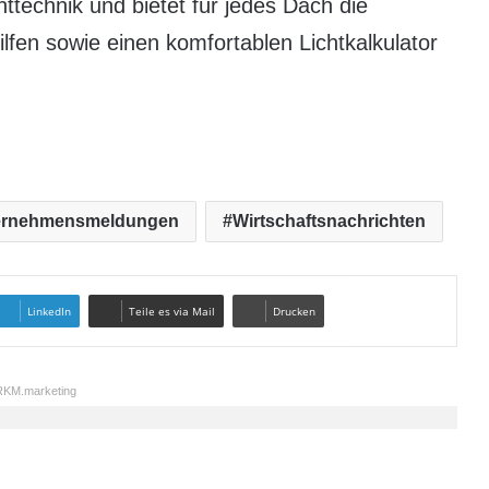
httechnik und bietet für jedes Dach die
lfen sowie einen komfortablen Lichtkalkulator
ernehmensmeldungen
Wirtschaftsnachrichten
LinkedIn
Teile es via Mail
Drucken
KM.marketing