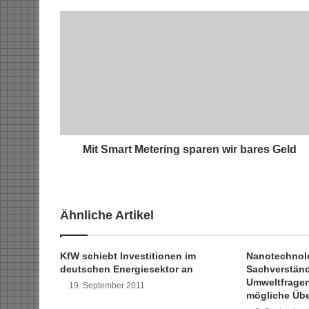
M
i
t
S
m
a
r
t
M
e
Mit Smart Metering sparen wir bares Geld
t
e
r
i
Ähnliche Artikel
n
g
s
KfW schiebt Investitionen im
Nanotechnol
p
deutschen Energiesektor an
Sachverständ
a
Umweltfragen
19. September 2011
r
mögliche Übe
e